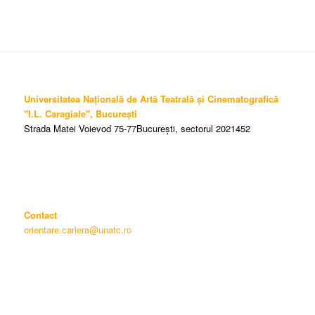
Universitatea Națională de Artă Teatrală și Cinematografică
"I.L. Caragiale", București
Strada Matei Voievod 75-77București, sectorul 2021452
Contact
orientare.cariera@unatc.ro