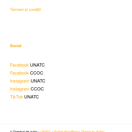
Termeni și condiții
Social
Facebook
UNATC
Facebook
CCOC
Instagram
UNATC
Instagram
CCOC
TikTok
UNATC
© Drepturi de autor -
UNATC
-
Enfold WordPress Theme by Kriesi