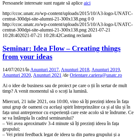
Persoanele interesate sunt rugate să aplice
aici
http://ccoc.unatc.ro/wp-content/uploads/2015/10/A3-logo-UNATC-
centrat-300dpi-site-alumni-21-300x138.png
0
0
http://ccoc.unatc.ro/wp-content/uploads/2015/10/A3-logo-UNATC-
centrat-300dpi-site-alumni-21-300x138.png
2021-07-21
10:28:40
2021-07-21 10:28:42
Casting reclamă
Seminar: Idea Flow – Creating things
from your ideas
14/07/2021
/
în
Anunturi 2017
,
Anunturi 2018
,
Anunturi 2019
,
Anunturi 2020
,
Anunturi 2021
/
de
Orientare.cariera@unatc.ro
Ai o idee de business sau de proiect pe care o ții în sertar de mult
timp? A venit momentul să o scoți la lumină.
Miercuri, 21 iulie 2021, ora 10:00, vino să îți prezinți ideea în fața
unui grup de oameni cu același spirit întreprinzător ca și al tău și în
fața unui antreprenor cu experiență care este acolo să te îndrume. Ce
se va întâmpla în cadrul seminarului?
– Vei avea aproximativ 3-4 minute să îți prezinți ideea în fața
grupului;
– Vei primi feedback legat de ideea ta din partea grupului și a