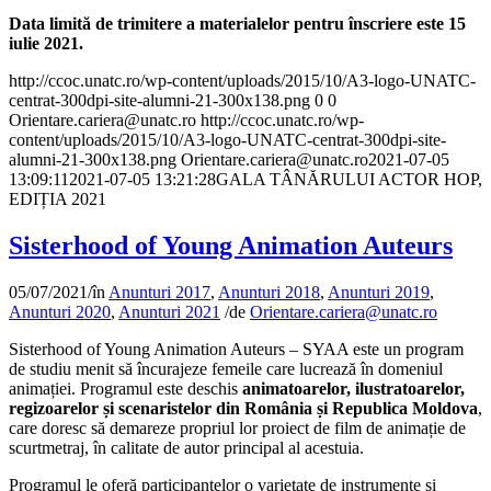
Data limită de trimitere a materialelor pentru înscriere este 15
iulie 2021.
http://ccoc.unatc.ro/wp-content/uploads/2015/10/A3-logo-UNATC-
centrat-300dpi-site-alumni-21-300x138.png
0
0
Orientare.cariera@unatc.ro
http://ccoc.unatc.ro/wp-
content/uploads/2015/10/A3-logo-UNATC-centrat-300dpi-site-
alumni-21-300x138.png
Orientare.cariera@unatc.ro
2021-07-05
13:09:11
2021-07-05 13:21:28
GALA TÂNĂRULUI ACTOR HOP,
EDIȚIA 2021
Sisterhood of Young Animation Auteurs
05/07/2021
/
în
Anunturi 2017
,
Anunturi 2018
,
Anunturi 2019
,
Anunturi 2020
,
Anunturi 2021
/
de
Orientare.cariera@unatc.ro
Sisterhood of Young Animation Auteurs – SYAA este un program
de studiu menit să încurajeze femeile care lucrează în domeniul
animației. Programul este deschis
animatoarelor, ilustratoarelor,
regizoarelor și scenaristelor din România și Republica Moldova
,
care doresc să demareze propriul lor proiect de film de animație de
scurtmetraj, în calitate de autor principal al acestuia.
Programul le oferă participantelor o varietate de instrumente și