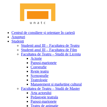
Centrul de consiliere și orientare în carieră
Anunțuri
Studenti
Studenti anul III – Facultatea de Teatru
Studenti anul III – Facultatea de Film
Facultatea de Teatru – Studii de Licenta
Actorie
Papusi-marionete
Coregrafie
Regie teatru
Scenografie
Teatrologie
Management si marketing cultural
Facultatea de Teatru – Studii de Master
Arta actorului
Pedagogie teatrala
Papusi-marionete
Teatru de animatie