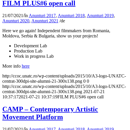
FILM PLUS#6 open call
21/07/2021
/
în
Anunturi 2017
,
Anunturi 2018
,
Anunturi 2019
,
Anunturi 2020
,
Anunturi 2021
/
de
Here we go again! Independent filmmakers from Romania,
Moldova, Serbia & Bulgaria, show us your projects!
Development Lab
Production Lab
Work in progress Lab
More info
here
http://ccoc.unatc.ro/wp-content/uploads/2015/10/A3-logo-UNATC-
centrat-300dpi-site-alumni-21-300x138.png
0
0
http://ccoc.unatc.ro/wp-content/uploads/2015/10/A3-logo-UNATC-
centrat-300dpi-site-alumni-21-300x138.png
2021-07-21
10:37:17
2021-07-21 10:37:19
FILM PLUS#6 open call
CAMP – Contemporary Artistic
Movement Platform
21/07/2021
/
în
Anunturi 2017
,
Anunturi 2018
,
Anunturi 2019
,