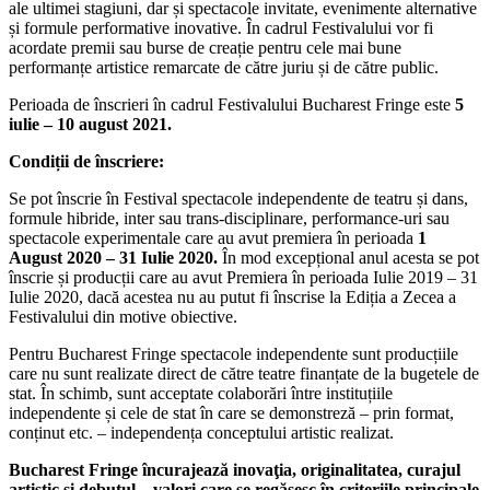
ale ultimei stagiuni, dar și spectacole invitate, evenimente alternative
și formule performative inovative. În cadrul Festivalului vor fi
acordate premii sau burse de creație pentru cele mai bune
performanțe artistice remarcate de către juriu și de către public.
Perioada de înscrieri în cadrul Festivalului Bucharest Fringe este
5
iulie – 10 august 2021.
Condiții de înscriere:
Se pot înscrie în Festival spectacole independente de teatru și dans,
formule hibride, inter sau trans-disciplinare, performance-uri sau
spectacole experimentale care au avut premiera în perioada
1
August 2020 – 31 Iulie 2020.
În mod excepțional anul acesta se pot
înscrie și producții care au avut Premiera în perioada Iulie 2019 – 31
Iulie 2020, dacă acestea nu au putut fi înscrise la Ediția a Zecea a
Festivalului din motive obiective.
Pentru Bucharest Fringe spectacole independente sunt producțiile
care nu sunt realizate direct de către teatre finanțate de la bugetele de
stat. În schimb, sunt acceptate colaborări între instituțiile
independente și cele de stat în care se demonstreză – prin format,
conținut etc. – independența conceptului artistic realizat.
Bucharest Fringe încurajează inovaţia, originalitatea, curajul
artistic şi debutul – valori care se regăsesc în criteriile principale