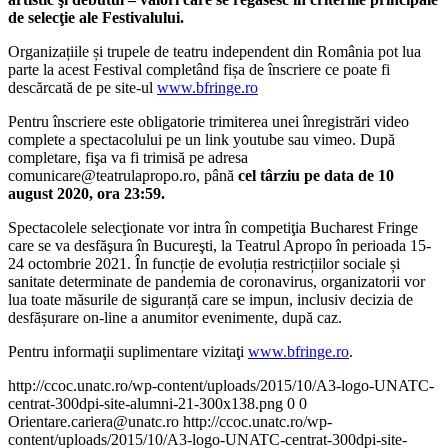
de selecţie ale Festivalului.
Organizațiile și trupele de teatru independent din România pot lua
parte la acest Festival completând fișa de înscriere ce poate fi
descărcată de pe site-ul
www.bfringe.ro
Pentru înscriere este obligatorie trimiterea unei înregistrări video
complete a spectacolului pe un link youtube sau vimeo. După
completare, fişa va fi trimisă pe adresa
comunicare@teatrulapropo.ro, până
cel târziu pe data de 10
august 2020, ora 23:59.
Spectacolele selecţionate vor intra în competiţia Bucharest Fringe
care se va desfăşura în Bucureşti, la Teatrul Apropo în perioada 15-
24 octombrie 2021. În funcție de evoluția restricțiilor sociale și
sanitate determinate de pandemia de coronavirus, organizatorii vor
lua toate măsurile de siguranță care se impun, inclusiv decizia de
desfășurare on-line a anumitor evenimente, după caz.
Pentru informaţii suplimentare vizitaţi
www.bfringe.ro
.
http://ccoc.unatc.ro/wp-content/uploads/2015/10/A3-logo-UNATC-
centrat-300dpi-site-alumni-21-300x138.png
0
0
Orientare.cariera@unatc.ro
http://ccoc.unatc.ro/wp-
content/uploads/2015/10/A3-logo-UNATC-centrat-300dpi-site-