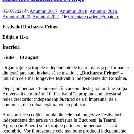
05/07/2021
/
în
Anunturi 2017
,
Anunturi 2018
,
Anunturi 2019
,
Anunturi 2020
,
Anunturi 2021
/
de
Orientare.cariera@unatc.ro
Festivalul Bucharest Fringe
Ediția a 11-a
Înscrieri
5 iulie – 10 august
Organizațiile și trupele independente de teatru, dans și performance
din toată țara sunt invitate să se înscrie la „
Bucharest Fringe”
–
unul din cele mai longevive festivaluri independente din România.
Depășind perioada Pandemiei, în care am desfășurat on-line Ediția
Aniversară cu numărul 10, Festivalul își propune anul acesta să
redea creatorilor independenți
bucuria
de a fi împreună, de a
comunica, de a relua legătura vie cu publicul.
A unsprezecea ediție a unuia din cele mai longevive Festivaluri
independente din țară se va desfășura în București, la Teatrul
Apropo (în Pipera) și în locațiile partenere, în perioada 15-24
octombrie. Vor fi prezentate cele mai bune producții independente