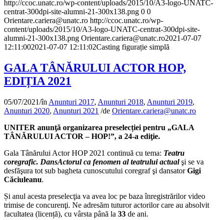
http://ccoc.unatc.ro/wp-content/uploads/2015/10/A3-logo-UNATC-
centrat-300dpi-site-alumni-21-300x138.png
0
0
Orientare.cariera@unatc.ro
http://ccoc.unatc.ro/wp-
content/uploads/2015/10/A3-logo-UNATC-centrat-300dpi-site-
alumni-21-300x138.png
Orientare.cariera@unatc.ro
2021-07-07
12:11:00
2021-07-07 12:11:02
Casting figurație simplă
GALA TÂNĂRULUI ACTOR HOP,
EDIȚIA 2021
05/07/2021
/
în
Anunturi 2017
,
Anunturi 2018
,
Anunturi 2019
,
Anunturi 2020
,
Anunturi 2021
/
de
Orientare.cariera@unatc.ro
UNITER anun
ţ
ă organizarea preselecției pentru „GALA
TÂNĂRULUI ACTOR – HOP!”, a 24-a ediţie.
Gala Tânărului Actor HOP 2021 continuă cu tema:
Teatru
coregrafic. DansActorul ca fenomen al teatrului actual
şi se va
desfăşura tot sub bagheta cunoscutului coregraf şi dansator
Gigi
Căciuleanu
.
Și anul acesta preselecţia va avea loc pe baza înregistrărilor video
trimise de concurenţi. Ne adresăm tuturor actorilor care au absolvit
facultatea (licență), cu vârsta până la
33
de ani.