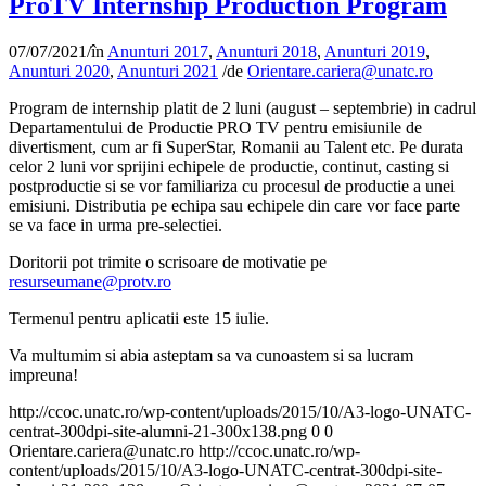
ProTV Internship Production Program
07/07/2021
/
în
Anunturi 2017
,
Anunturi 2018
,
Anunturi 2019
,
Anunturi 2020
,
Anunturi 2021
/
de
Orientare.cariera@unatc.ro
Program de internship platit de 2 luni (august – septembrie) in cadrul
Departamentului de Productie PRO TV pentru emisiunile de
divertisment, cum ar fi SuperStar, Romanii au Talent etc. Pe durata
celor 2 luni vor sprijini echipele de productie, continut, casting si
postproductie si se vor familiariza cu procesul de productie a unei
emisiuni. Distributia pe echipa sau echipele din care vor face parte
se va face in urma pre-selectiei.
Doritorii pot trimite o scrisoare de motivatie pe
resurseumane@protv.ro
Termenul pentru aplicatii este 15 iulie.
Va multumim si abia asteptam sa va cunoastem si sa lucram
impreuna!
http://ccoc.unatc.ro/wp-content/uploads/2015/10/A3-logo-UNATC-
centrat-300dpi-site-alumni-21-300x138.png
0
0
Orientare.cariera@unatc.ro
http://ccoc.unatc.ro/wp-
content/uploads/2015/10/A3-logo-UNATC-centrat-300dpi-site-