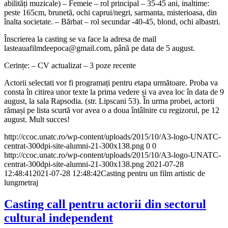
abilități muzicale) – Femeie – rol principal – 35-45 ani, inaltime:
peste 165cm, brunetă, ochi caprui/negri, sarmanta, misterioasa, din
înalta societate. – Bărbat – rol secundar -40-45, blond, ochi albastri.
Înscrierea la casting se va face la adresa de mail
lasteauafilmdeepoca@gmail.com, până pe data de 5 august.
Cerințe: – CV actualizat – 3 poze recente
Actorii selectati vor fi programați pentru etapa următoare. Proba va
consta în citirea unor texte la prima vedere și va avea loc în data de 9
august, la sala Rapsodia. (str. Lipscani 53). În urma probei, actorii
rămași pe lista scurtă vor avea o a doua întâlnire cu regizorul, pe 12
august. Mult succes!
http://ccoc.unatc.ro/wp-content/uploads/2015/10/A3-logo-UNATC-
centrat-300dpi-site-alumni-21-300x138.png
0
0
http://ccoc.unatc.ro/wp-content/uploads/2015/10/A3-logo-UNATC-
centrat-300dpi-site-alumni-21-300x138.png
2021-07-28
12:48:41
2021-07-28 12:48:42
Casting pentru un film artistic de
lungmetraj
Casting call pentru actorii din sectorul
cultural independent