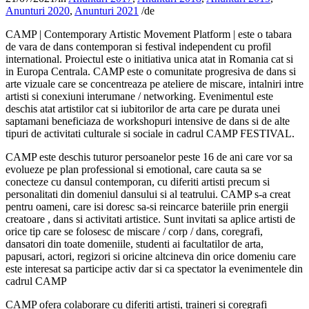
Anunturi 2020
,
Anunturi 2021
/
de
CAMP | Contemporary Artistic Movement Platform | este o tabara
de vara de dans contemporan si festival independent cu profil
international. Proiectul este o initiativa unica atat in Romania cat si
in Europa Centrala. CAMP este o comunitate progresiva de dans si
arte vizuale care se concentreaza pe ateliere de miscare, intalniri intre
artisti si conexiuni interumane / networking. Evenimentul este
deschis atat artistilor cat si iubitorilor de arta care pe durata unei
saptamani beneficiaza de workshopuri intensive de dans si de alte
tipuri de activitati culturale si sociale in cadrul CAMP FESTIVAL.
CAMP este deschis tuturor persoanelor peste 16 de ani care vor sa
evolueze pe plan professional si emotional, care cauta sa se
conecteze cu dansul contemporan, cu diferiti artisti precum si
personalitati din domeniul dansului si al teatrului. CAMP s-a creat
pentru oameni, care isi doresc sa-si reincarce bateriile prin energii
creatoare , dans si activitati artistice. Sunt invitati sa aplice artisti de
orice tip care se folosesc de miscare / corp / dans, coregrafi,
dansatori din toate domeniile, studenti ai facultatilor de arta,
papusari, actori, regizori si oricine altcineva din orice domeniu care
este interesat sa participe activ dar si ca spectator la evenimentele din
cadrul CAMP
CAMP ofera colaborare cu diferiti artisti, traineri si coregrafi