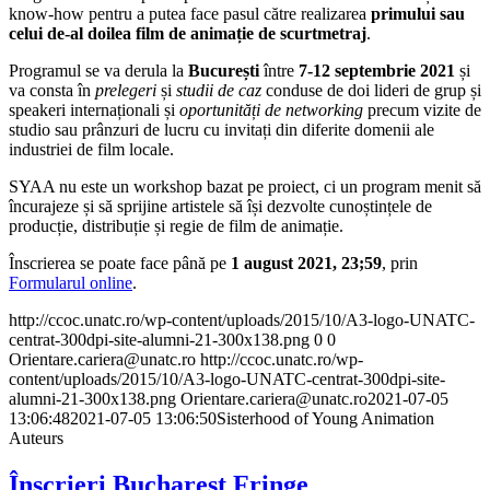
know-how pentru a putea face pasul către realizarea
primului sau
celui de-al doilea film de animație de scurtmetraj
.
Programul se va derula la
București
între
7-12 septembrie 2021
și
va consta în
prelegeri
și
studii de caz
conduse de doi lideri de grup și
speakeri internaționali și
oportunități de networking
precum vizite de
studio sau prânzuri de lucru cu invitați din diferite domenii ale
industriei de film locale.
SYAA nu este un workshop bazat pe proiect, ci un program menit să
încurajeze și să sprijine artistele să își dezvolte cunoștințele de
producție, distribuție și regie de film de animație.
Înscrierea se poate face până pe
1 august 2021, 23;59
, prin
Formularul online
.
http://ccoc.unatc.ro/wp-content/uploads/2015/10/A3-logo-UNATC-
centrat-300dpi-site-alumni-21-300x138.png
0
0
Orientare.cariera@unatc.ro
http://ccoc.unatc.ro/wp-
content/uploads/2015/10/A3-logo-UNATC-centrat-300dpi-site-
alumni-21-300x138.png
Orientare.cariera@unatc.ro
2021-07-05
13:06:48
2021-07-05 13:06:50
Sisterhood of Young Animation
Auteurs
Înscrieri Bucharest Fringe