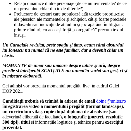
Relații dinamice dintre personaje (de ce nu reinventate? de ce
nu provenind chiar din texte diferite?)
Prelucrare de gesturi care populează atât textele propriu-zise
ale pieselor, ale momentelor şi schițelor, cât şi foarte precisele
didascalii sau indicații de atitudini şi joc apărând în filigran,
printre rânduri, cu aceeași forță „coregrafică” precum textul
însuși.
Un Caragiale revizitat, peste spațiu și timp, acum când absurdul
lui Ionescu nu numai că ne este familiar, dar a devenit chiar un
clasic.
MOMENTE de umor sau umoare despre iubire şi ură, despre
prostie şi inteligență SCHIȚATE nu numai în vorbă sau gest, ci şi
în mişcare elaborată.
Cei admişi vor prezenta momentul pregătit, live, în cadrul Galei
HOP 2021.
Candidaţii trebuie să trimită la adresa de email
doina@uniter.ro
înregistrarea video a momentului pregătit (format landscape),
un curriculum vitae, copie după diploma de absolvire
(sau
adeverinţă eliberată de facultate)
, o fotografie (portret, rezoluţie
300 dpi), titlul
și informațiile logistice și tehnice pentru
exercițiul
prezentat.