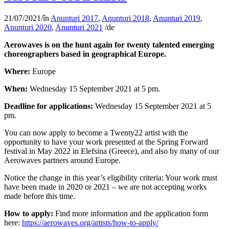
21/07/2021
/
în
Anunturi 2017
,
Anunturi 2018
,
Anunturi 2019
,
Anunturi 2020
,
Anunturi 2021
/
de
Aerowaves is on the hunt again for twenty talented emerging
choreographers based in geographical Europe.
Where:
Europe
When:
Wednesday 15 September 2021 at 5 pm.
Deadline for applications:
Wednesday 15 September 2021 at 5
pm.
You can now apply to become a Twenty22 artist with the
opportunity to have your work presented at the Spring Forward
festival in May 2022 in Elefsina (Greece), and also by many of our
Aerowaves partners around Europe.
Notice the change in this year’s eligibility criteria: Your work must
have been made in 2020 or 2021 – we are not accepting works
made before this time.
How to apply:
Find more information and the application form
here:
https://aerowaves.org/artists/how-to-apply/