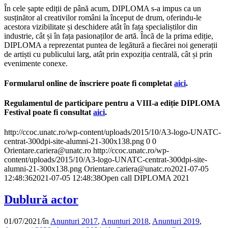
În cele șapte ediții de până acum, DIPLOMA s-a impus ca un
susținător al creativilor români la început de drum, oferindu-le
acestora vizibilitate și deschidere atât în fața specialiștilor din
industrie, cât și în fața pasionaților de artă. Încă de la prima ediție,
DIPLOMA a reprezentat puntea de legătură a fiecărei noi generații
de artiști cu publicului larg, atât prin expoziția centrală, cât și prin
evenimente conexe.
Formularul online de înscriere poate fi completat
aici
.
Regulamentul de participare pentru a VIII-a ediție DIPLOMA
Festival poate fi consultat
aici
.
http://ccoc.unatc.ro/wp-content/uploads/2015/10/A3-logo-UNATC-
centrat-300dpi-site-alumni-21-300x138.png
0
0
Orientare.cariera@unatc.ro
http://ccoc.unatc.ro/wp-
content/uploads/2015/10/A3-logo-UNATC-centrat-300dpi-site-
alumni-21-300x138.png
Orientare.cariera@unatc.ro
2021-07-05
12:48:36
2021-07-05 12:48:38
Open call DIPLOMA 2021
Dublură actor
01/07/2021
/
în
Anunturi 2017
,
Anunturi 2018
,
Anunturi 2019
,