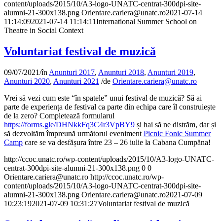
content/uploads/2015/10/A3-logo-UNATC-centrat-300dpi-site-
alumni-21-300x138.png
Orientare.cariera@unatc.ro
2021-07-14
11:14:09
2021-07-14 11:14:11
International Summer School on
Theatre in Social Context
Voluntariat festival de muzică
09/07/2021
/
în
Anunturi 2017
,
Anunturi 2018
,
Anunturi 2019
,
Anunturi 2020
,
Anunturi 2021
/
de
Orientare.cariera@unatc.ro
Vrei să vezi cum este “în spatele” unui festival de muzică? Să ai
parte de experiența de festival ca parte din echipa care îl construiește
de la zero? Completează formularul
https://forms.gle/DHNkkFq3C4r3VpBY9
și hai să ne distrăm, dar și
să dezvoltăm împreună următorul eveniment
Picnic Fonic Summer
Camp
care se va desfășura între 23 – 26 iulie la Cabana Cumpăna!
http://ccoc.unatc.ro/wp-content/uploads/2015/10/A3-logo-UNATC-
centrat-300dpi-site-alumni-21-300x138.png
0
0
Orientare.cariera@unatc.ro
http://ccoc.unatc.ro/wp-
content/uploads/2015/10/A3-logo-UNATC-centrat-300dpi-site-
alumni-21-300x138.png
Orientare.cariera@unatc.ro
2021-07-09
10:23:19
2021-07-09 10:31:27
Voluntariat festival de muzică