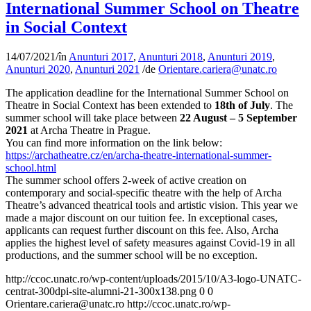
International Summer School on Theatre
in Social Context
14/07/2021
/
în
Anunturi 2017
,
Anunturi 2018
,
Anunturi 2019
,
Anunturi 2020
,
Anunturi 2021
/
de
Orientare.cariera@unatc.ro
The application deadline for the International Summer School on
Theatre in Social Context has been extended to
18th of July
. The
summer school will take place between
22 August – 5 September
2021
at Archa Theatre in Prague.
You can find more information on the link below:
https://archatheatre.cz/en/archa-theatre-international-summer-
school.html
The summer school offers 2-week of active creation on
contemporary and social-specific theatre with the help of Archa
Theatre’s advanced theatrical tools and artistic vision. This year we
made a major discount on our tuition fee. In exceptional cases,
applicants can request further discount on this fee. Also, Archa
applies the highest level of safety measures against Covid-19 in all
productions, and the summer school will be no exception.
http://ccoc.unatc.ro/wp-content/uploads/2015/10/A3-logo-UNATC-
centrat-300dpi-site-alumni-21-300x138.png
0
0
Orientare.cariera@unatc.ro
http://ccoc.unatc.ro/wp-