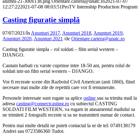
alumni-21-300x138.png
Orientare.cariera@unatc.ro
2021-07-07
12:27:22
2021-07-08 08:03:51
ProTV Internship Production Program
Casting figurație simplă
07/07/2021
/
în
Anunturi 2017
,
Anunturi 2018
,
Anunturi 2019
,
Anunturi 2020
,
Anunturi 2021
/
de
Orientare.cariera@unatc.ro
Casting figuratie simpla – rol soldati – film serial western –
DJANGO.
Cautam barbati cu varste cuprinse intre 18-50 ani, pentru rolul de
soldati intr-un film serial western – DJANGO.
Vor fi recreate scene din Razboiul Civil American (anii 1860), fiind
necesare mai multe zile de repetitii care vor fi remunerate.
Personele interesate sunt rugate sa aplice
online
sau sa trimita mail la
adresa
casting@connectcasting.ro
cu subiectul CASTING
SOLDATI FILM WESTERN, va rugam in atasamentul mailului sa
ne trimiteti 2 fotografii recente si sa ne transmiteti numar de contact.
Pentru mai multe detalii ne puteti contactal la nr de tel: 0749138179
Andrei sau 0723586360 Tudor.