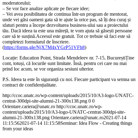
moderatorului;
– Se vor face analize aplicate pe fiecare idee;
– Vei avea posibilitatea de continua într-un program de mentorat,
unde vei găsi oameni gata să te ajute la orice pas, să îți dea curaj și
sfaturi pentru a începe dezvoltarea business-ului sau a proiectului
tău. Dacă ideea ta este una măreță, te vom ajuta să găsești persoane
care să te susțină.Aceesul este gratuit. Tot ce trebuie să faci este să
completezi formularul de înscriere.
(
https://forms.gle/NjX7M4xYGrP51VFh8
)
Locație: Education Point, Strada Mendeleev nr. 7-15, BucureștiȚine
cont, totuși, că locurile sunt limitate. Însă, pentru cei care nu mai
prind loc acum, se vor organiza sesiuni ulterior.
P.S. Ideea ta este în siguranță cu noi. Fiecare participant va semna un
contract de confidențialitate.
http://ccoc.unatc.ro/wp-content/uploads/2015/10/A3-logo-UNATC-
centrat-300dpi-site-alumni-21-300x138.png
0
0
Orientare.cariera@unatc.ro
http://ccoc.unatc.ro/wp-
content/uploads/2015/10/A3-logo-UNATC-centrat-300dpi-site-
alumni-21-300x138.png
Orientare.cariera@unatc.ro
2021-07-14
11:15:56
2021-07-14 11:15:58
Seminar: Idea Flow - Creating things
from your ideas