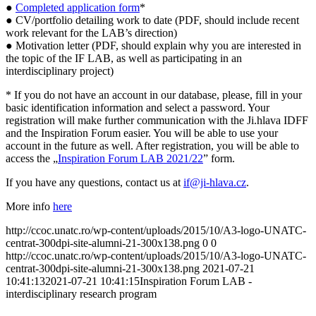
●
Completed application form
*
● CV/portfolio detailing work to date (PDF, should include recent
work relevant for the LAB’s direction)
● Motivation letter (PDF, should explain why you are interested in
the topic of the IF LAB, as well as participating in an
interdisciplinary project)
* If you do not have an account in our database, please, fill in your
basic identification information and select a password. Your
registration will make further communication with the Ji.hlava IDFF
and the Inspiration Forum easier. You will be able to use your
account in the future as well. After registration, you will be able to
access the „
Inspiration Forum LAB 2021/22
” form.
If you have any questions, contact us at
if@ji-hlava.cz
.
More info
here
http://ccoc.unatc.ro/wp-content/uploads/2015/10/A3-logo-UNATC-
centrat-300dpi-site-alumni-21-300x138.png
0
0
http://ccoc.unatc.ro/wp-content/uploads/2015/10/A3-logo-UNATC-
centrat-300dpi-site-alumni-21-300x138.png
2021-07-21
10:41:13
2021-07-21 10:41:15
Inspiration Forum LAB -
interdisciplinary research program