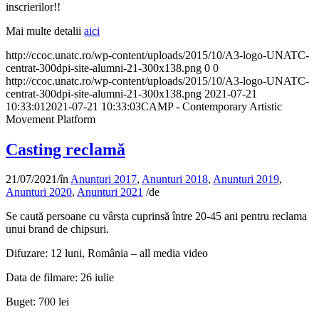
inscrierilor!!
Mai multe detalii
aici
http://ccoc.unatc.ro/wp-content/uploads/2015/10/A3-logo-UNATC-
centrat-300dpi-site-alumni-21-300x138.png
0
0
http://ccoc.unatc.ro/wp-content/uploads/2015/10/A3-logo-UNATC-
centrat-300dpi-site-alumni-21-300x138.png
2021-07-21
10:33:01
2021-07-21 10:33:03
CAMP - Contemporary Artistic
Movement Platform
Casting reclamă
21/07/2021
/
în
Anunturi 2017
,
Anunturi 2018
,
Anunturi 2019
,
Anunturi 2020
,
Anunturi 2021
/
de
Se caută persoane cu vârsta cuprinsă între 20-45 ani pentru reclama
unui brand de chipsuri.
Difuzare: 12 luni, România – all media video
Data de filmare: 26 iulie
Buget: 700 lei