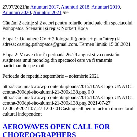
27/07/2021
/
în
Anunturi 2017
,
Anunturi 2018
,
Anunturi 2019
,
Anunturi 2020
,
Anunturi 2021
/
de
Căutăm 2 actrițe și 2 actori pentru rolurile principale din spectacolul
Psihopatos. Scenariul și regia: Norbert Boda
Etapa 1: Depunere CV + 2 fotografii (portret + plan întreg) la
adresa: casting.psihopatos@gmail.com. Termen limită: 15.08.2021
Etapa 2: Va avea loc în perioada 26-29 august și va consta în
susținerea unui monolog din spectacol care va fi transmis
participanților pe mail.
Perioada de repetiții: septembrie – noiembrie 2021
http://ccoc.unatc.ro/wp-content/uploads/2015/10/A3-logo-UNATC-
centrat-300dpi-site-alumni-21-300x138.png
0
0
http://ccoc.unatc.ro/wp-content/uploads/2015/10/A3-logo-UNATC-
centrat-300dpi-site-alumni-21-300x138.png
2021-07-27
12:06:59
2021-07-27 12:07:01
Casting call pentru actorii din sectorul
cultural independent
AEROWAVES OPEN CALL FOR
CHOREOGRAPHERS