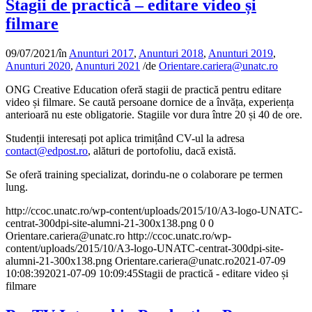
Stagii de practică – editare video și
filmare
09/07/2021
/
în
Anunturi 2017
,
Anunturi 2018
,
Anunturi 2019
,
Anunturi 2020
,
Anunturi 2021
/
de
Orientare.cariera@unatc.ro
ONG Creative Education oferă stagii de practică pentru editare
video și filmare. Se caută persoane dornice de a învăța, experiența
anterioară nu este obligatorie. Stagiile vor dura între 20 și 40 de ore.
Studenții interesați pot aplica trimițând CV-ul la adresa
contact@edpost.ro
, alături de portofoliu, dacă există.
Se oferă training specializat, dorindu-ne o colaborare pe termen
lung.
http://ccoc.unatc.ro/wp-content/uploads/2015/10/A3-logo-UNATC-
centrat-300dpi-site-alumni-21-300x138.png
0
0
Orientare.cariera@unatc.ro
http://ccoc.unatc.ro/wp-
content/uploads/2015/10/A3-logo-UNATC-centrat-300dpi-site-
alumni-21-300x138.png
Orientare.cariera@unatc.ro
2021-07-09
10:08:39
2021-07-09 10:09:45
Stagii de practică - editare video și
filmare