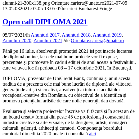
alumni-21-300x138.png
Orientare.cariera@unatc.ro
2021-07-05
13:05:03
2021-07-05 13:05:05
Înscrieri Bucharest Fringe
Open call DIPLOMA 2021
05/07/2021
/
în
Anunturi 2017
,
Anunturi 2018
,
Anunturi 2019
,
Anunturi 2020
,
Anunturi 2021
/
de
Orientare.cariera@unatc.ro
Până pe 16 iulie, absolvenții promoției 2021 își pot înscrie lucrarea
de diplomă online, iar cele mai bune proiecte vor fi expuse,
prezentate și promovate în cadrul ediției de anul acesta a festivalului,
care va avea loc în perioada 08 – 17 octombrie 2021, în București.
DIPLOMA, prezentat de UniCredit Bank, continuă și anul acesta
tradiția de a prezenta cele mai bune lucrări de diplomă ale viitoarei
generații de artiști și creativi, absolvenți ai tuturor facultăților
vocațional-creative din România, cu obiectivul de a identifica și
promova potențialul artistic de care noile generații dau dovadă.
Evaluarea și selecția proiectelor înscrise va fi făcută și în acest an de
un board creativ format din peste 45 de profesioniști consacrați în
industrii creative și arte vizuale, de la designeri, artiști, manageri
culturali, galeriști, arhitecți și curatori. Componența boardului
curatorial din ediția 2020 poate fi consultată
aici
.