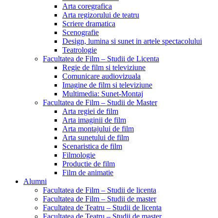
Arta coregrafica
Arta regizorului de teatru
Scriere dramatica
Scenografie
Design, lumina si sunet in artele spectacolului
Teatrologie
Facultatea de Film – Studii de Licenta
Regie de film si televiziune
Comunicare audiovizuala
Imagine de film si televiziune
Multimedia: Sunet-Montaj
Facultatea de Film – Studii de Master
Arta regiei de film
Arta imaginii de film
Arta montajului de film
Arta sunetului de film
Scenaristica de film
Filmologie
Productie de film
Film de animatie
Alumni
Facultatea de Film – Studii de licenta
Facultatea de Film – Studii de master
Facultatea de Teatru – Studii de licenta
Facultatea de Teatru – Studii de master