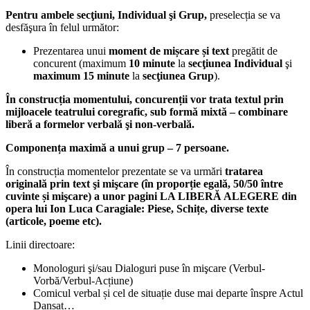
Pentru ambele secţiuni, Individual şi Grup,
preselecția se va
desfăşura în felul următor:
Prezentarea unui
moment de mișcare și text
pregătit de
concurent (maximum
10 minute
la
secţiunea Individual
şi
maximum
15 minute
la
secţiunea Grup
).
În construcția momentului, concurenții vor trata textul prin
mijloacele teatrului coregrafic, sub formă mixtă – combinare
liber
ă a formelor
verbală şi non-verbal
ă.
Componența maximă a unui grup – 7 persoane.
În construcția momentelor prezentate se va urmări
tratarea
originală prin text şi mişcare (în proporție egală, 50/50 între
cuvinte și mişcare) a unor pagini LA LIBERĂ ALEGERE din
opera lui Ion Luca Caragiale: Piese, Schițe, diverse texte
(articole, poeme etc).
Linii directoare:
Monologuri şi/sau Dialoguri puse în mişcare (Verbul-
Vorbă/Verbul-Acțiune)
Comicul verbal și cel de situație duse mai departe înspre Actul
Dansat…