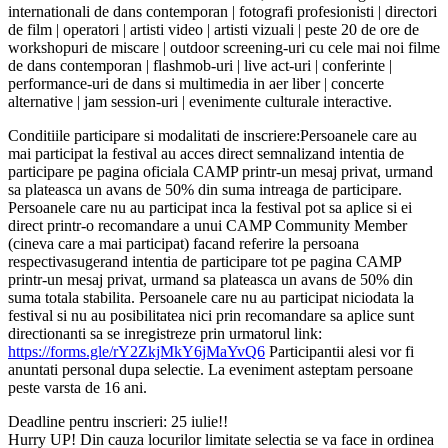
internationali de dans contemporan | fotografi profesionisti | directori
de film | operatori | artisti video | artisti vizuali | peste 20 de ore de
workshopuri de miscare | outdoor screening-uri cu cele mai noi filme
de dans contemporan | flashmob-uri | live act-uri | conferinte |
performance-uri de dans si multimedia in aer liber | concerte
alternative | jam session-uri | evenimente culturale interactive.
Conditiile participare si modalitati de inscriere:Persoanele care au
mai participat la festival au acces direct semnalizand intentia de
participare pe pagina oficiala CAMP printr-un mesaj privat, urmand
sa plateasca un avans de 50% din suma intreaga de participare.
Persoanele care nu au participat inca la festival pot sa aplice si ei
direct printr-o recomandare a unui CAMP Community Member
(cineva care a mai participat) facand referire la persoana
respectivasugerand intentia de participare tot pe pagina CAMP
printr-un mesaj privat, urmand sa plateasca un avans de 50% din
suma totala stabilita. Persoanele care nu au participat niciodata la
festival si nu au posibilitatea nici prin recomandare sa aplice sunt
directionanti sa se inregistreze prin urmatorul link:
https://forms.gle/rY2ZkjMkY6jMaYvQ6
Participantii alesi vor fi
anuntati personal dupa selectie. La eveniment asteptam persoane
peste varsta de 16 ani.
Deadline pentru inscrieri: 25 iulie!!
Hurry UP! Din cauza locurilor limitate selectia se va face in ordinea