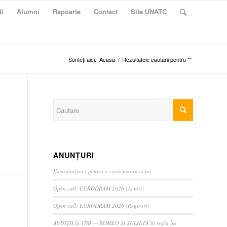
ti
Alumni
Rapoarte
Contact
Site UNATC
Sunteți aici:
Acasa
/
Rezultatele cautarii pentru ""
ANUNȚURI
Ilustrator(are) pentru o carte pentru copii
Open call: EURODRAM 2026 (Actori)
Open call: EURODRAM 2026 (Regizori)
AUDIȚII la TNB — ROMEO ȘI JULIETA în regia lui