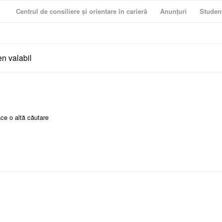
Centrul de consiliere și orientare în carieră
Anunțuri
Studen
en valabil
ce o altă căutare