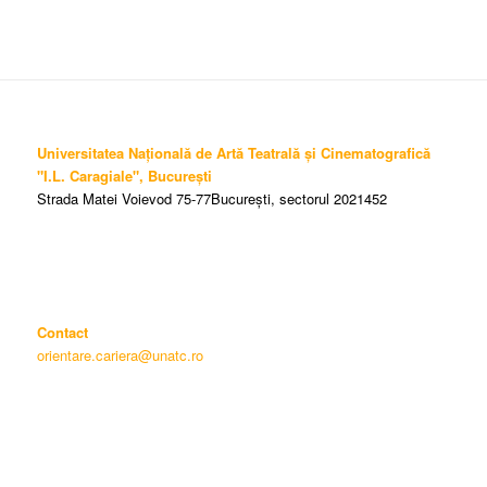
Universitatea Națională de Artă Teatrală și Cinematografică
"I.L. Caragiale", București
Strada Matei Voievod 75-77București, sectorul 2021452
Contact
orientare.cariera@unatc.ro