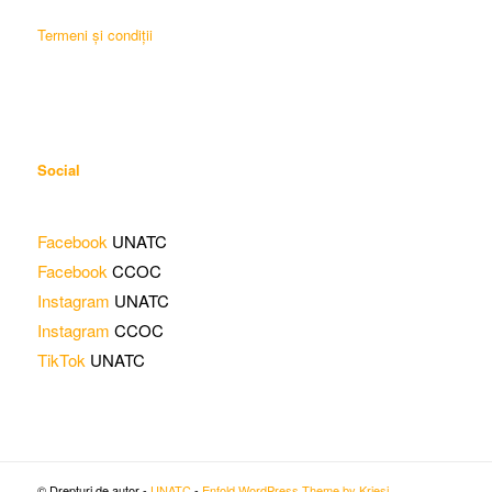
Termeni și condiții
Social
Facebook
UNATC
Facebook
CCOC
Instagram
UNATC
Instagram
CCOC
TikTok
UNATC
© Drepturi de autor -
UNATC
-
Enfold WordPress Theme by Kriesi