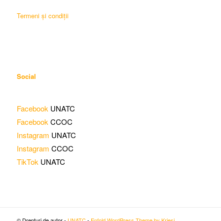
Termeni și condiții
Social
Facebook
UNATC
Facebook
CCOC
Instagram
UNATC
Instagram
CCOC
TikTok
UNATC
© Drepturi de autor -
UNATC
-
Enfold WordPress Theme by Kriesi