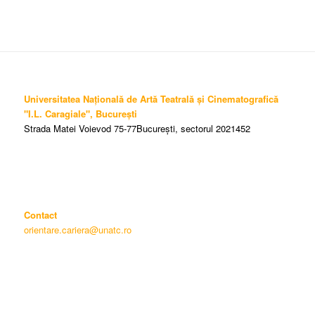
Universitatea Națională de Artă Teatrală și Cinematografică
"I.L. Caragiale", București
Strada Matei Voievod 75-77București, sectorul 2021452
Contact
orientare.cariera@unatc.ro