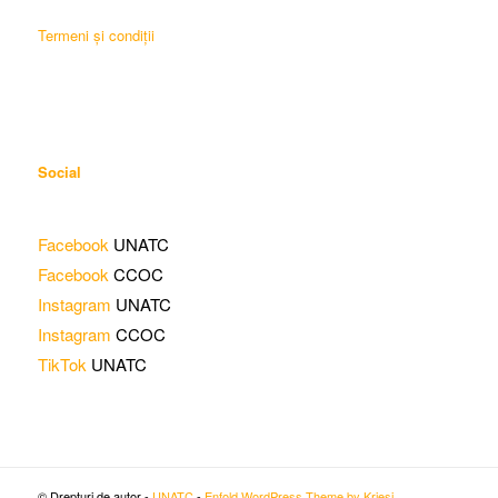
Termeni și condiții
Social
Facebook
UNATC
Facebook
CCOC
Instagram
UNATC
Instagram
CCOC
TikTok
UNATC
© Drepturi de autor -
UNATC
-
Enfold WordPress Theme by Kriesi