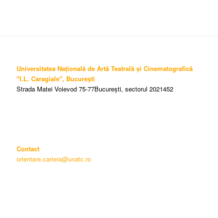
Universitatea Națională de Artă Teatrală și Cinematografică
"I.L. Caragiale", București
Strada Matei Voievod 75-77București, sectorul 2021452
Contact
orientare.cariera@unatc.ro