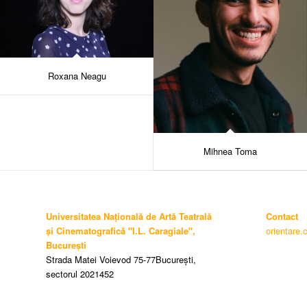
Roxana Neagu
Mihnea Toma
Universitatea Națională de Artă Teatrală
Contact
și Cinematografică "I.L. Caragiale",
orientare.
București
Strada Matei Voievod 75-77București,
sectorul 2021452