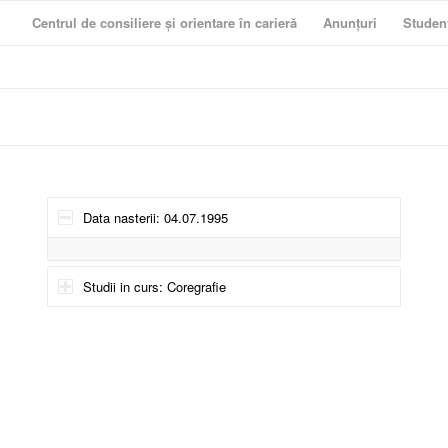
Centrul de consiliere și orientare în carieră
Anunțuri
Studen
Data nasterii: 04.07.1995
Studii in curs: Coregrafie