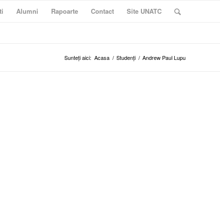
ti
Alumni
Rapoarte
Contact
Site UNATC
Sunteți aici:
Acasa
/
Studenți
/
Andrew Paul Lupu