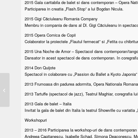
2015 Gala caritabila de balet si dans contemporan – Opera Na
Participarea in creatia „Flash.Stop” a lui Bogdan Nicula.
2015 Gigi Căciuleanu Romania Company
Membru in compania de dans al Dl. Gigi Căciuleanu in spectacol
2015 Opera Comica de Copii
Colaborator la proiectele „Flautul fermecat” si „Fetita cu chibritur
2015 Una Noche de Amor – Spectacol dans contemporan/tang
Dansator in acest spectacol de dans contemporan. In coregraf
2014 Don Quijote
Spectacol in colaborare cu „Passion du Ballet a Kyoto Japonia”
2013 Frumoasa din padurea adormita, Opera Nationala Romana di
Ana Maria Mădălina
Sandu
2013 Tartuffe (spectacol de jazz), Teatrul Maghiar, coregrafia l
2013 Gala de balet – Italia
Invitat la gala de balet din Italia la teatrul Showville cu variatia „
Workshopuri
2013 – 2016 Participarea la workshop-uri de dans contemporan
Andreea Capitanescu, Isabelle Schad, Simona Deaconescu, Mo