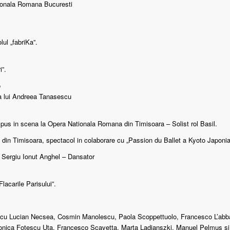
tionala Romana Bucuresti
ul „fabriKa”.
i”.
o
ia lui Andreea Tanasescu
 pus in scena la Opera Nationala Romana din Timisoara – Solist rol Basil.
n Timisoara, spectacol in colaborare cu „Passion du Ballet a Kyoto Japonia”
ui Sergiu Ionut Anghel – Dansator
Flacarile Parisului”.
 cu Lucian Necsea, Cosmin Manolescu, Paola Scoppettuolo, Francesco L’abbat
nica Fotescu Uta, Francesco Scavetta, Marta Ladjanszki, Manuel Pelmus s