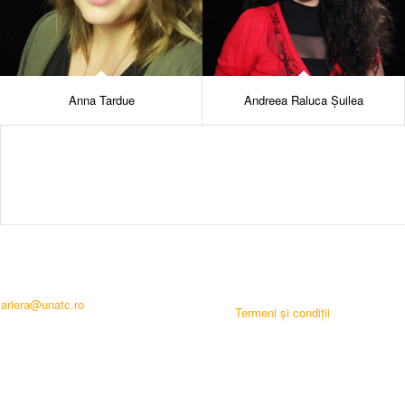
Anna Tardue
Andreea Raluca Șuilea
cariera@unatc.ro
Termeni și condiții