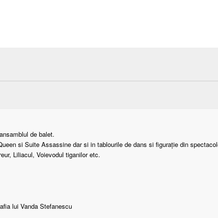
ansamblul de balet.
en si Suite Assassine dar si in tablourile de dans si figurație din spectacol
r, Liliacul, Voievodul tiganilor etc.
rafia lui Vanda Stefanescu