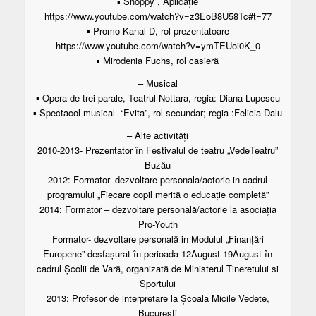
▪ Shoppy , Aplicație
https://www.youtube.com/watch?v=z3EoB8U58Tc#t=77
▪ Promo Kanal D, rol prezentatoare
https://www.youtube.com/watch?v=ymTEUoi0K_0
▪ Mirodenia Fuchs, rol casieră
– Musical
▪ Opera de trei parale, Teatrul Nottara, regia: Diana Lupescu
▪ Spectacol musical- “Evita”, rol secundar; regia :Felicia Dalu
– Alte activități
2010-2013- Prezentator în Festivalul de teatru „VedeTeatru”
Buzău
2012: Formator- dezvoltare personala/actorie in cadrul
programului „Fiecare copil merită o educație completă”
2014: Formator – dezvoltare personală/actorie la asociația
Pro-Youth
Formator- dezvoltare personală in Modulul „Finanțări
Europene” desfașurat în perioada 12August-19August în
cadrul Școlii de Vară, organizată de Ministerul Tineretului si
Sportului
2013: Profesor de interpretare la Școala Micile Vedete,
București