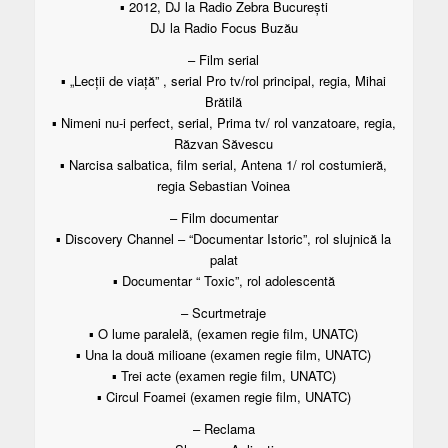
▪ 2012, DJ la Radio Zebra București
DJ la Radio Focus Buzău
– Film serial
▪ „Lecții de viață” , serial Pro tv/rol principal, regia, Mihai
Brătilă
▪ Nimeni nu-i perfect, serial, Prima tv/ rol vanzatoare, regia,
Răzvan Săvescu
▪ Narcisa salbatica, film serial, Antena 1/ rol costumieră,
regia Sebastian Voinea
– Film documentar
▪ Discovery Channel – “Documentar Istoric”, rol slujnică la
palat
▪ Documentar “ Toxic”, rol adolescentă
– Scurtmetraje
▪ O lume paralelă, (examen regie film, UNATC)
▪ Una la două milioane (examen regie film, UNATC)
▪ Trei acte (examen regie film, UNATC)
▪ Circul Foamei (examen regie film, UNATC)
– Reclama