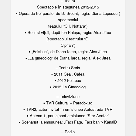
– Teatru
Spectacole în stagiunea 2012-2015
▪ Opera de trei parale, de B. Brecht, regia: Diana Lupescu (
spectacolul
teatrului ”C.I. Nottara”)
▪ Boul si vițeii, după Ion Baieșu, regia: Alex Jitea
(spectacolul teatrului “G.
Ciprian”)
▪ „Feisbuc”, de Diana Iarca, regia: Alex Jitea
▪ „La ginecolog” de Diana Iarca, regia: Alex Jitea
– Teatru Scris
▪ 2011 Ceai, Cafea
▪ 2012 Feisbuc
▪ 2015 La Ginecolog
– Televiziune
▪ TVR Cultural – Paradox.ro
▪ TVR2, actor invitat în emisiunea Autostrada TVR
▪ Antena 1, participant emisiunea “Star Avatar”
▪ Scenarist la emisiunea: „Faci Față, Faci bani”- KanalD
– Radio