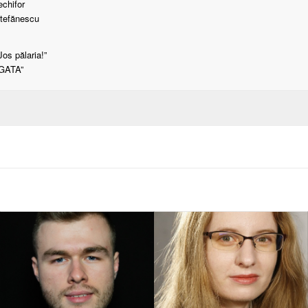
echifor
Ștefănescu
Jos pălaria!”
,,GATA”