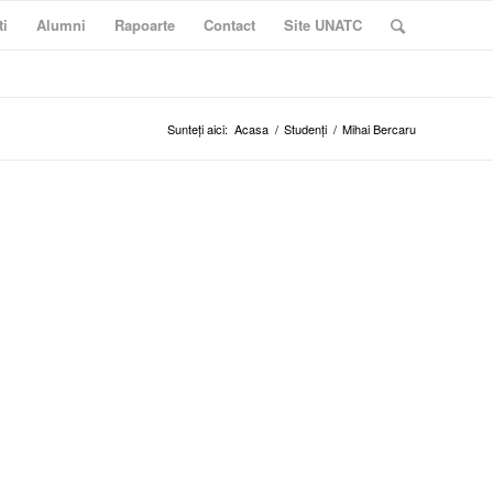
ti
Alumni
Rapoarte
Contact
Site UNATC
Sunteți aici:
Acasa
/
Studenți
/
Mihai Bercaru