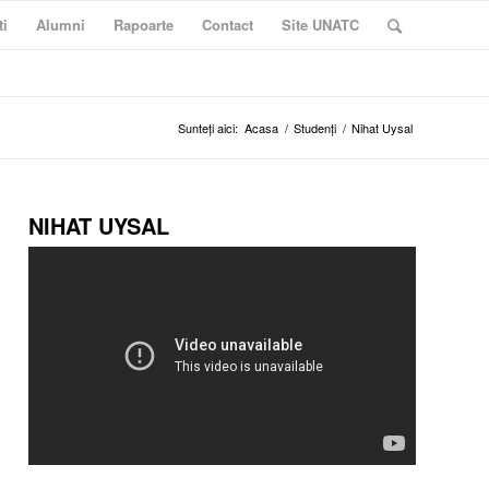
ti
Alumni
Rapoarte
Contact
Site UNATC
Sunteți aici:
Acasa
/
Studenți
/
Nihat Uysal
NIHAT UYSAL