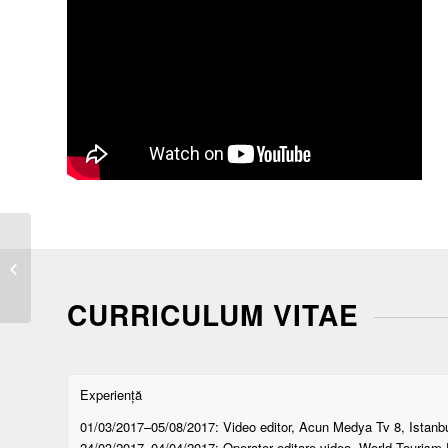
Pedro Aurelian Gâfei
CURRICULUM VITAE
Experiență
01/03/2017–05/08/2017: Video editor, Acun Medya Tv 8, Istanbu
24/03/2017–04/04/2017: Operator editare video, World Tourism F