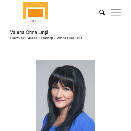
Valeria Crina Lință
Sunteți aici:
Acasa
/
Studenți
/
Valeria Crina Lință