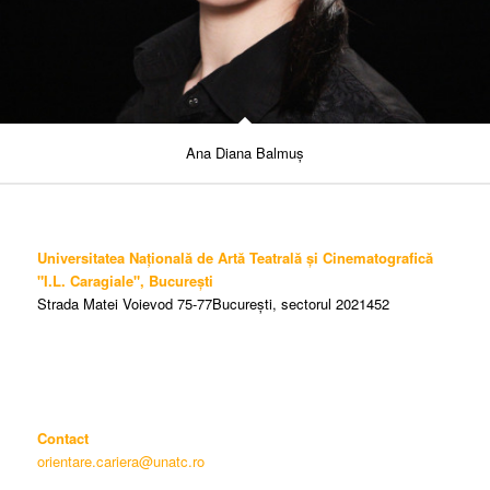
Ana Diana Balmuș
Universitatea Națională de Artă Teatrală și Cinematografică
"I.L. Caragiale", București
Strada Matei Voievod 75-77București, sectorul 2021452
Contact
orientare.cariera@unatc.ro