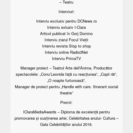
– Teatru
Interviuri:
Interviu exclusiv pentru DCNews.ro
Interviu exlusiv I-Clara
Articol publicat în Gorj Domino
Interviu ziarul Focul Vieții
Interviu revista Stop to shop
Interviu online Radio3Net
Interviu PrimaTV
Manager proiect – Teatrul Arte dell’Anima, Producător
spectacolele: „Conu’Leonida față cu reacțiunea”, „Copii răi”,
„O noapte furtunoasă”,
Manager de proiect pentru „Handle with care. Itinerant social
theatre”
Premii:
IClaraMediaAwards – Diploma de excelență pentru
promovarea și susținerea artei, Celebritatea anului- Cultura –
Gala Celebrităților anului 2016.