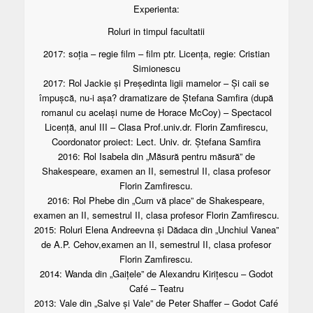
Experienta:
Roluri in timpul facultatii
2017: soția – regie film – film ptr. Licența, regie: Cristian
Simionescu
2017: Rol Jackie și Președinta ligii mamelor – Și caii se
împușcă, nu-i așa? dramatizare de Ștefana Samfira (după
romanul cu același nume de Horace McCoy) – Spectacol
Licență, anul III – Clasa Prof.univ.dr. Florin Zamfirescu,
Coordonator proiect: Lect. Univ. dr. Ștefana Samfira
2016: Rol Isabela din „Măsură pentru măsură” de
Shakespeare, examen an II, semestrul II, clasa profesor
Florin Zamfirescu.
2016: Rol Phebe din „Cum vă place” de Shakespeare,
examen an II, semestrul II, clasa profesor Florin Zamfirescu.
2015: Roluri Elena Andreevna și Dădaca din „Unchiul Vanea”
de A.P. Cehov,examen an II, semestrul II, clasa profesor
Florin Zamfirescu.
2014: Wanda din „Gaițele” de Alexandru Kirițescu – Godot
Café – Teatru
2013: Vale din „Salve și Vale” de Peter Shaffer – Godot Café