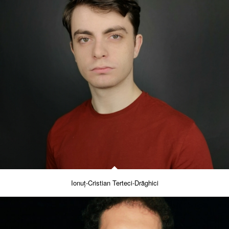
Ionuț-Cristian Terteci-Drăghici