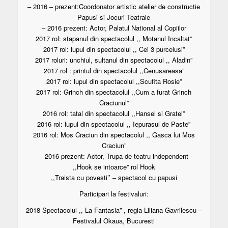
– 2016 – prezent:Coordonator artistic atelier de constructie
Papusi si Jocuri Teatrale
– 2016 prezent: Actor, Palatul National al Copiilor
2017 rol: stapanul din spectacolul ,, Motanul Incaltat”
2017 rol: lupul din spectacolul ,, Cei 3 purcelusi”
2017 roluri: unchiul, sultanul din spectacolul ,, Aladin”
2017 rol : printul din spectacolul ,,Cenusareasa”
2017 rol: lupul din spectacolul ,,Scufita Rosie”
2017 rol: Grinch din spectacolul ,,Cum a furat Grinch
Craciunul”
2016 rol: tatal din spectacolul ,,Hansel si Gratel”
2016 rol: lupul din spectacolul ,, Iepurasul de Paste”
2016 rol: Mos Craciun din spectacolul ,, Gasca lui Mos
Craciun”
– 2016-prezent: Actor, Trupa de teatru independent
,,Hook se intoarce” rol Hook
,,Traista cu povești’’ – spectacol cu papusi
Participari la festivaluri:
2018 Spectacolul ,, La Fantasia” , regia Liliana Gavrilescu –
Festivalul Okaua, Bucuresti