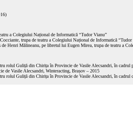
016)
atru a Colegiului Național de Informatică “Tudor Vianu”
cciante, trupa de teatru a Colegiului Național de Informatică “Tudor
e Henri Mălineanu, pe libretul lui Eugen Mirea, trupa de teatru a Col
tru rolul Guliță din Chirița în Provincie de Vasile Alecsandri, în cadru
ncie de Vasile Alecsandri, Winteracting, Brașov – 2015
ru rolul Guliță din Chirița în Provincie de Vasile Alecsandri, în cadrul 