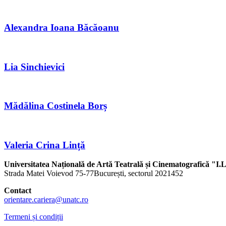
Alexandra Ioana Băcăoanu
Lia Sinchievici
Mădălina Costinela Borș
Valeria Crina Lință
Universitatea Națională de Artă Teatrală și Cinematografică "I.L
Strada Matei Voievod 75-77București, sectorul 2021452
Contact
orientare.cariera@unatc.ro
Termeni și condiții