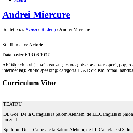
Menu
Andrei Miercure
Sunteți aici:
Acasa
/
Studenți
/
Andrei Miercure
Studii in curs: Actorie
Data nașterii: 18.06.1997
Abilități: chitară ( nivel avansat ), canto ( nivel avansat: operă, pop, 
intermediar); Public speaking; categoria B, A1; ciclism, fotbal, handbal,
Curriculum Vitae
TEATRU
Dl. Goe, De la Caragiale la Șalom Aleihem, de I.L.Caragiale și Șalom 
prezent
Spiridon, De la Caragiale la Șalom Alehem, de I.L.Caragiale și Șalom 