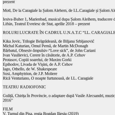
prezent
Motl, De la Caragiale la Șalom Alehem, de I.L.Caragiale și Șalom Alei
Iesiva-Buher 1, Marienbad, musical dupa Șalom Aleihem, traducere de
Lifsin, Teatrul Evreiesc de Stat, aprilie 2018 – prezent
ROLURI LUCRATE ÎN CADRUL U.N.A.T.C “I.L. CARAGIAL
Kika Jovic, Trilogie Belgrădeană, de Biljana Srbljanović
Michal Katurian, Omul Pernă, de Martin McDonagh
Bărbatul, Obsesiv-Impulsiv-“Love sick”, de John Cariani
Ivan Vasilievici, Cerere în căsătorie, de A.P. Cehov
Protasov, Copiii soarelui, de Maxim Gorki
Epihodov, Livada de Vișini, de A.P. Cehov
Iago, Othello, de W. Shakespeare
Sosi, Amphytrion, de J.P. Moliere
Rică Venturiano, O noapte furtunoasă, de I.L. Caragiale
TEATRU RADIOFONIC
Guliță, Chirița în Provincie, o adaptare după Vasile Alecsandri, muzic
2016”
FILM
V, Turnul din Pisa, regia Bogdan Ilieşiu (2019)