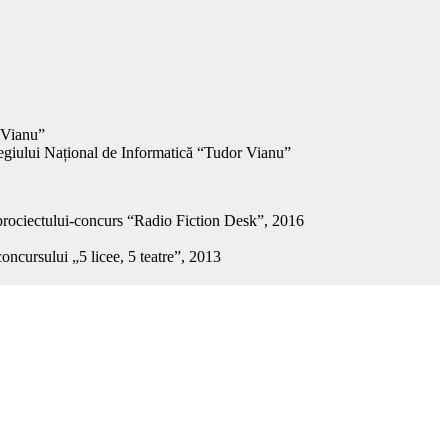
 Vianu”
egiului Național de Informatică “Tudor Vianu”
l prociectului-concurs “Radio Fiction Desk”, 2016
concursului „5 licee, 5 teatre”, 2013