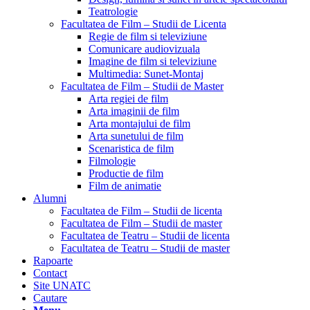
Teatrologie
Facultatea de Film – Studii de Licenta
Regie de film si televiziune
Comunicare audiovizuala
Imagine de film si televiziune
Multimedia: Sunet-Montaj
Facultatea de Film – Studii de Master
Arta regiei de film
Arta imaginii de film
Arta montajului de film
Arta sunetului de film
Scenaristica de film
Filmologie
Productie de film
Film de animatie
Alumni
Facultatea de Film – Studii de licenta
Facultatea de Film – Studii de master
Facultatea de Teatru – Studii de licenta
Facultatea de Teatru – Studii de master
Rapoarte
Contact
Site UNATC
Cautare