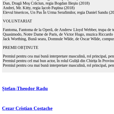
Dan, Dragă Moş Crăciun, regia Bogdan Ilieşiu (2018)
Andrei, Mr. Kitty, regia Iacob Paştina (2018)
Elevul bisericos, Un Pas În Urma Serafimilor, regia Daniel Sandu (2
VOLUNTARIAT
Fantoma, Fantoma de la Operă, de Andrew Lloyd Webber, trupa de te
Quasimodo, Notre Dame de Paris, de Victor Hugo, muzica Riccardo Co
Jack Worthing, Bună seara, Domnule Wilde, de Oscar Wilde, compus d
PREMII OBȚINUTE
Premiul pentru cea mai bună interpretare masculină, rol principal, pen
Premiul pentru cel mai bun actor, în rolul Guliță din Chirița în Provi
Premiul pentru cea mai bună interpretare masculină, rol principal, pent
Ștefan-Theodor Radu
Cezar Cristian Costache