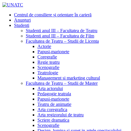
Centrul de consiliere și orientare în carieră
Anunțuri
Studenti
Studenti anul III – Facultatea de Teatru
Studenti anul III – Facultatea de Film
Facultatea de Teatru – Studii de Licenta
Actorie
Papusi-marionete
Coregrafie
Regie teatru
Scenografie
Teatrologie
Management si marketing cultural
Facultatea de Teatru – Studii de Master
Arta actorului
Pedagogie teatrala
Papusi-marionete
Teatru de animatie
Arta coregrafica
Arta regizorului de teatru
Scriere dramatica
Scenografie
Design, lumina si sunet in artele spectacolului