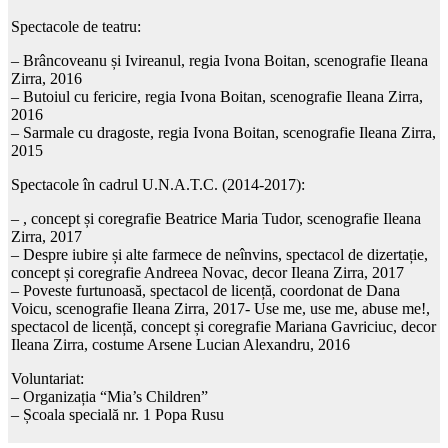
Spectacole de teatru:
– Brâncoveanu și Ivireanul, regia Ivona Boitan, scenografie Ileana
Zirra, 2016
– Butoiul cu fericire, regia Ivona Boitan, scenografie Ileana Zirra,
2016
– Sarmale cu dragoste, regia Ivona Boitan, scenografie Ileana Zirra,
2015
Spectacole în cadrul U.N.A.T.C. (2014-2017):
–
, concept și coregrafie Beatrice Maria Tudor, scenografie Ileana
Zirra, 2017
– Despre iubire și alte farmece de neînvins, spectacol de dizertație,
concept și coregrafie Andreea Novac, decor Ileana Zirra, 2017
– Poveste furtunoasă, spectacol de licență, coordonat de Dana
Voicu, scenografie Ileana Zirra, 2017- Use me, use me, abuse me!,
spectacol de licență, concept și coregrafie Mariana Gavriciuc, decor
Ileana Zirra, costume Arsene Lucian Alexandru, 2016
Voluntariat:
– Organizația “Mia’s Children”
– Școala specială nr. 1 Popa Rusu