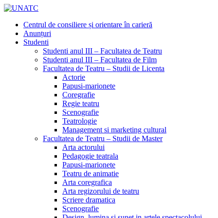
Centrul de consiliere și orientare în carieră
Anunțuri
Studenti
Studenti anul III – Facultatea de Teatru
Studenti anul III – Facultatea de Film
Facultatea de Teatru – Studii de Licenta
Actorie
Papusi-marionete
Coregrafie
Regie teatru
Scenografie
Teatrologie
Management si marketing cultural
Facultatea de Teatru – Studii de Master
Arta actorului
Pedagogie teatrala
Papusi-marionete
Teatru de animatie
Arta coregrafica
Arta regizorului de teatru
Scriere dramatica
Scenografie
Design, lumina si sunet in artele spectacolului