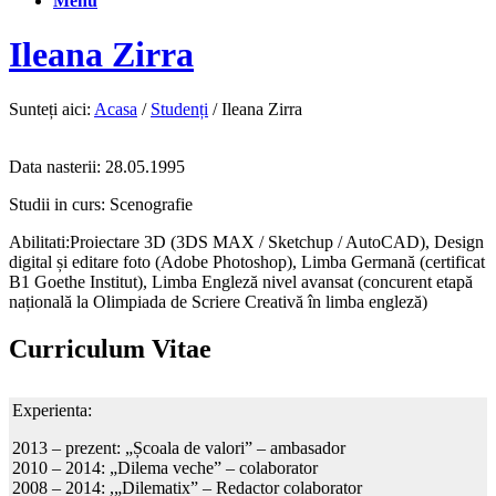
Menu
Ileana Zirra
Sunteți aici:
Acasa
/
Studenți
/
Ileana Zirra
Data nasterii: 28.05.1995
Studii in curs: Scenografie
Abilitati:Proiectare 3D (3DS MAX / Sketchup / AutoCAD), Design
digital și editare foto (Adobe Photoshop), Limba Germană (certificat
B1 Goethe Institut), Limba Engleză nivel avansat (concurent etapă
națională la Olimpiada de Scriere Creativă în limba engleză)
Curriculum Vitae
Experienta:
2013 – prezent: „Școala de valori” – ambasador
2010 – 2014: „Dilema veche” – colaborator
2008 – 2014: ,„Dilematix” – Redactor colaborator