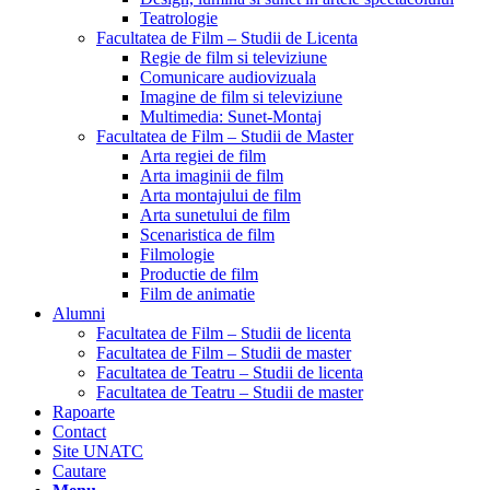
Teatrologie
Facultatea de Film – Studii de Licenta
Regie de film si televiziune
Comunicare audiovizuala
Imagine de film si televiziune
Multimedia: Sunet-Montaj
Facultatea de Film – Studii de Master
Arta regiei de film
Arta imaginii de film
Arta montajului de film
Arta sunetului de film
Scenaristica de film
Filmologie
Productie de film
Film de animatie
Alumni
Facultatea de Film – Studii de licenta
Facultatea de Film – Studii de master
Facultatea de Teatru – Studii de licenta
Facultatea de Teatru – Studii de master
Rapoarte
Contact
Site UNATC
Cautare