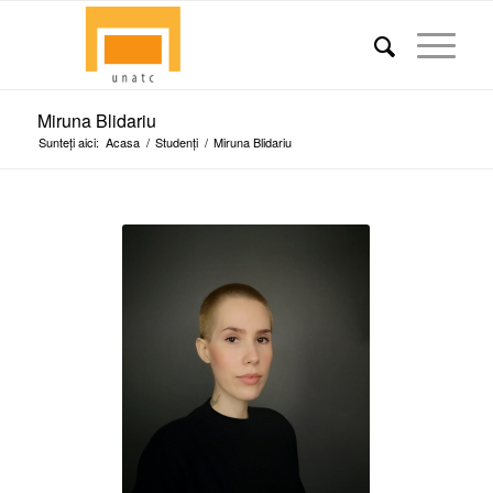
Miruna Blidariu
Sunteți aici:
Acasa
/
Studenți
/
Miruna Blidariu