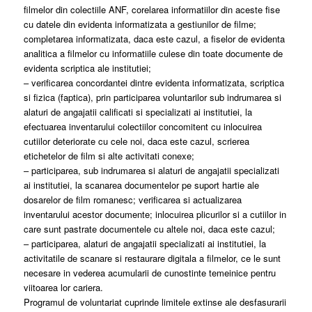
filmelor din colectiile ANF, corelarea informatiilor din aceste fise
cu datele din evidenta informatizata a gestiunilor de filme;
completarea informatizata, daca este cazul, a fiselor de evidenta
analitica a filmelor cu informatiile culese din toate documente de
evidenta scriptica ale institutiei;
– verificarea concordantei dintre evidenta informatizata, scriptica
si fizica (faptica), prin participarea voluntarilor sub indrumarea si
alaturi de angajatii calificati si specializati ai institutiei, la
efectuarea inventarului colectiilor concomitent cu inlocuirea
cutiilor deteriorate cu cele noi, daca este cazul, scrierea
etichetelor de film si alte activitati conexe;
– participarea, sub indrumarea si alaturi de angajatii specializati
ai institutiei, la scanarea documentelor pe suport hartie ale
dosarelor de film romanesc; verificarea si actualizarea
inventarului acestor documente; inlocuirea plicurilor si a cutiilor in
care sunt pastrate documentele cu altele noi, daca este cazul;
– participarea, alaturi de angajatii specializati ai institutiei, la
activitatile de scanare si restaurare digitala a filmelor, ce le sunt
necesare in vederea acumularii de cunostinte temeinice pentru
viitoarea lor cariera.
Programul de voluntariat cuprinde limitele extinse ale desfasurarii