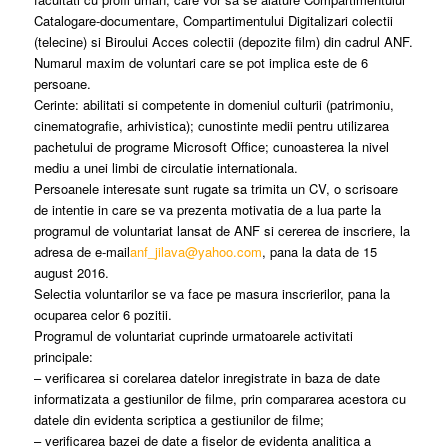
Catalogare-documentare, Compartimentului Digitalizari colectii
(telecine) si Biroului Acces colectii (depozite film) din cadrul ANF.
Numarul maxim de voluntari care se pot implica este de 6
persoane.
Cerinte: abilitati si competente in domeniul culturii (patrimoniu,
cinematografie, arhivistica); cunostinte medii pentru utilizarea
pachetului de programe Microsoft Office; cunoasterea la nivel
mediu a unei limbi de circulatie internationala.
Persoanele interesate sunt rugate sa trimita un CV, o scrisoare
de intentie in care se va prezenta motivatia de a lua parte la
programul de voluntariat lansat de ANF si cererea de inscriere, la
adresa de e-mail
anf_jilava@yahoo.com
, pana la data de 15
august 2016.
Selectia voluntarilor se va face pe masura inscrierilor, pana la
ocuparea celor 6 pozitii.
Programul de voluntariat cuprinde urmatoarele activitati
principale:
– verificarea si corelarea datelor inregistrate in baza de date
informatizata a gestiunilor de filme, prin compararea acestora cu
datele din evidenta scriptica a gestiunilor de filme;
– verificarea bazei de date a fiselor de evidenta analitica a