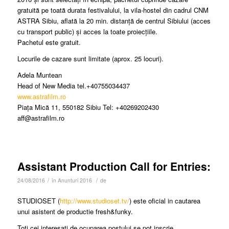
gratuită pe toată durata festivalului, la vila-hostel din cadrul CNM
ASTRA Sibiu, aflată la 20 min. distanță de centrul Sibiului (acces
cu transport public) și acces la toate proiecțiile.
Pachetul este gratuit.
Locurile de cazare sunt limitate (aprox. 25 locuri).
Adela Muntean
Head of New Media tel.+40755034437
www.astrafilm.ro
Piața Mică 11, 550182 Sibiu Tel: +40269202430
aff@astrafilm.ro
Assistant Production Call for Entries:
/
/
24/08/2016
în
Anunturi 2016
de
STUDIOSET (
http://www.studioset.tv/
) este oficial in cautarea
unui asistent de productie fresh&funky.
Toti cei interesati de ocuparea postului se pot inscrie