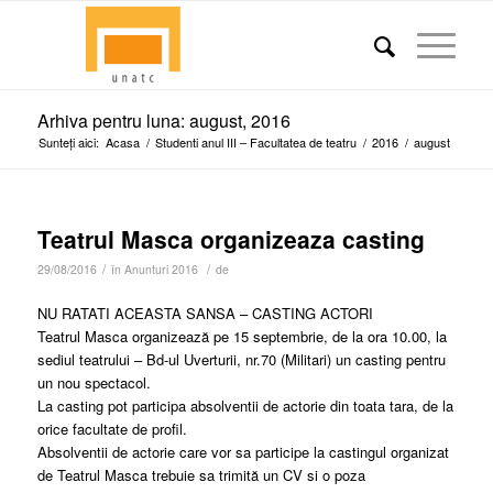
Arhiva pentru luna: august, 2016
Sunteți aici:
Acasa
/
Studenti anul III – Facultatea de teatru
/
2016
/
august
Teatrul Masca organizeaza casting
/
/
29/08/2016
în
Anunturi 2016
de
NU RATATI ACEASTA SANSA – CASTING ACTORI
Teatrul Masca organizează pe 15 septembrie, de la ora 10.00, la
sediul teatrului – Bd-ul Uverturii, nr.70 (Militari) un casting pentru
un nou spectacol.
La casting pot participa absolventii de actorie din toata tara, de la
orice facultate de profil.
Absolventii de actorie care vor sa participe la castingul organizat
de Teatrul Masca trebuie sa trimită un CV si o poza