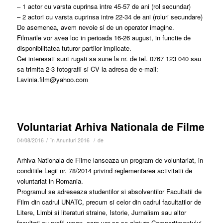
– 1 actor cu varsta cuprinsa intre 45-57 de ani (rol secundar)
– 2 actori cu varsta cuprinsa intre 22-34 de ani (roluri secundare)
De asemenea, avem nevoie si de un operator imagine.
Filmarile vor avea loc in perioada 16-26 august, in functie de
disponibilitatea tuturor partilor implicate.
Cei interesati sunt rugati sa sune la nr. de tel. 0767 123 040 sau
sa trimita 2-3 fotografii si CV la adresa de e-mail:
Lavinia.film@yahoo.com
Voluntariat Arhiva Nationala de Filme
/
/
04/08/2016
în
Anunturi 2016
de
Arhiva Nationala de Filme lanseaza un program de voluntariat, in
conditiile Legii nr. 78/2014 privind reglementarea activitatii de
voluntariat in Romania.
Programul se adreseaza studentilor si absolventilor Facultatii de
Film din cadrul UNATC, precum si celor din cadrul facultatilor de
Litere, Limbi si literaturi straine, Istorie, Jurnalism sau altor
facultati cu profil uman, care vor sa se alature Compartimentului