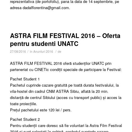
reprezentativa (de portofoliu), pana la data de 14 septembrie, pe
adresa dadalflorentina@gmail.com.
ASTRA FILM FESTIVAL 2016 – Oferta
pentru studenti UNATC
/
/
27/08/2016
în
Anunturi 2016
de
ASTRA FILM FESTIVAL 2016 oferă studenților UNATC prin
parteneriat cu CINETic condiții speciale de participare la Festival:
Pachet Student 1
Pachetul cuprinde cazare gratuită pe toată durata festivalului, la
vila-hostel din cadrul CNM ASTRA Sibiu, aflată la 20 min.
distanță de centrul Sibiului (acces cu transport public) și acces la
toate proiecțiile.
Prețul pachetului este 120 lei / pers.
Pachet Student 2
Pentru studenții care doresc să fie voluntari la Astra Film Festival
2016 și sunt selectați în echipă, pachetul cuprinde cazare