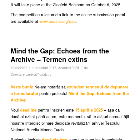
It will take place at the Ziegfeld Ballroom on October 6, 2025.
The competition rules and a link to the online submission portal
are available at
www.oscars.org/saa
.
Mind the Gap: Echoes from the
Archive – Termen extins
/
/
10/04/2025
în
Anunturi 2017
,
Anunturi 2025
de
Orientare.cariera@unatc.ro
Veste bună!
Ne-am hotărât să
extindem termenul de depunere
a formularului
pentru proiectul
Mind the Gap: Echoes from the
Archive
!
Noul
deadline
pentru înscrieri este
15 aprilie 2025
– așa că
dacă ai ezitat până acum, este momentul să te alături comunității
noastre interdisciplinare dedicate revitalizării arhivei Teatrului
Național Aureliu Manea Turda.
Proiectul include
două ateliere
, care vor avea loc în perioada