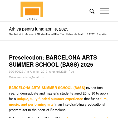
Arhiva pentru luna: aprilie, 2025
Sunteți aici:
Acasa
/
Studenti anul III – Facultatea de teatru
/
2025
/
aprilie
Preselection: BARCELONA ARTS
SUMMER SCHOOL (BASS) 2025
/
/
30/04/2025
în
Anunturi 2017
,
Anunturi 2025
de
Orientare.cariera@unatc.ro
BARCELONA ARTS SUMMER SCHOOL (BASS)
invites final-
year undergraduate and master’s students aged 20 to 30 to apply
for a
unique, fully funded summer experience
that fuses
film,
music, and performing arts
in an interdisciplinary educational
program set in the heart of Barcelona.