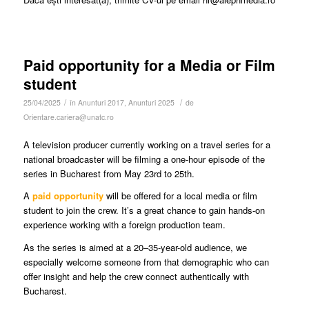
Paid opportunity for a Media or Film
student
/
/
25/04/2025
în
Anunturi 2017
,
Anunturi 2025
de
Orientare.cariera@unatc.ro
A television producer currently working on a travel series for a
national broadcaster will be filming a one-hour episode of the
series in Bucharest from May 23rd to 25th.
A
paid opportunity
will be offered for a local media or film
student to join the crew. It’s a great chance to gain hands-on
experience working with a foreign production team.
As the series is aimed at a 20–35-year-old audience, we
especially welcome someone from that demographic who can
offer insight and help the crew connect authentically with
Bucharest.