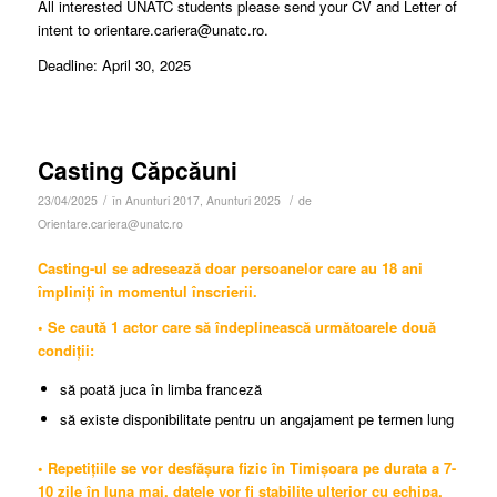
All interested UNATC students please send your CV and Letter of
intent to orientare.cariera@unatc.ro.
Deadline: April 30, 2025
Casting Căpcăuni
/
/
23/04/2025
în
Anunturi 2017
,
Anunturi 2025
de
Orientare.cariera@unatc.ro
Casting-ul se adresează doar persoanelor care au 18 ani
împliniți în momentul înscrierii.
• Se caută 1 actor care să îndeplinească următoarele două
condiții:
să poată juca în limba franceză
să existe disponibilitate pentru un angajament pe termen lung
• Repetițiile se vor desfășura fizic în Timișoara pe durata a 7-
10 zile în luna mai, datele vor fi stabilite ulterior cu echipa.