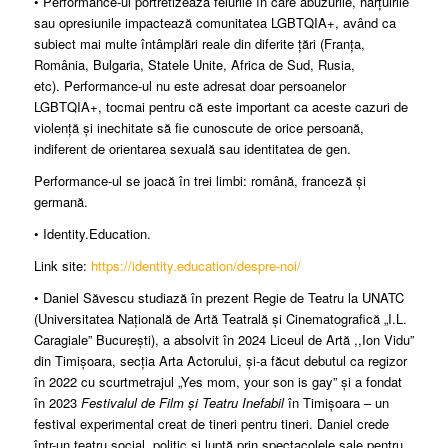
• Performance-ul portretizează felurile în care abuzurile, hărțuirile
sau opresiunile impactează comunitatea LGBTQIA+, având ca
subiect mai multe întâmplări reale din diferite țări (Franța,
România, Bulgaria, Statele Unite, Africa de Sud, Rusia,
etc). Performance-ul nu este adresat doar persoanelor
LGBTQIA+, tocmai pentru că este important ca aceste cazuri de
violență și inechitate să fie cunoscute de orice persoană,
indiferent de orientarea sexuală sau identitatea de gen.
Performance-ul se joacă în trei limbi: română, franceză și
germană.
• Identity.Education.
Link site:
https://identity.education/despre-noi/
• Daniel Săvescu studiază în prezent Regie de Teatru la UNATC
(Universitatea Națională de Artă Teatrală și Cinematografică „I.L.
Caragiale” București), a absolvit în 2024 Liceul de Artă ,,Ion Vidu”
din Timișoara, secția Arta Actorului, și-a făcut debutul ca regizor
în 2022 cu scurtmetrajul „Yes mom, your son is gay” și a fondat
în 2023
Festivalul de Film și Teatru Inefabil
în Timișoara – un
festival experimental creat de tineri pentru tineri. Daniel crede
într-un teatru social, politic și luptă prin spectacolele sale pentru