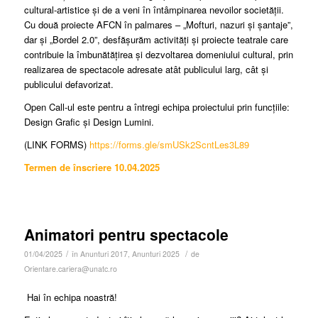
cultural-artistice și de a veni în întâmpinarea nevoilor societății.
Cu două proiecte AFCN în palmares – „Mofturi, nazuri și șantaje”,
dar și „Bordel 2.0”, desfășurăm activități și proiecte teatrale care
contribuie la îmbunătățirea și dezvoltarea domeniului cultural, prin
realizarea de spectacole adresate atât publicului larg, cât și
publicului defavorizat.
Open Call-ul este pentru a întregi echipa proiectului prin funcțiile:
Design Grafic și Design Lumini.
(LINK FORMS)
https://forms.gle/smUSk2ScntLes3L89
Termen de înscriere 10.04.2025
Animatori pentru spectacole
/
/
01/04/2025
în
Anunturi 2017
,
Anunturi 2025
de
Orientare.cariera@unatc.ro
Hai în echipa noastră!