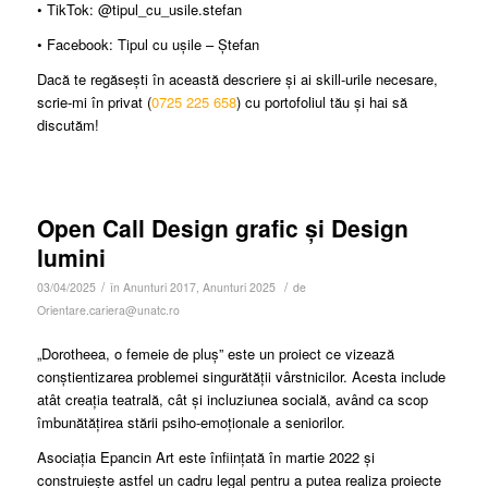
• TikTok: @tipul_cu_usile.stefan
• Facebook: Tipul cu ușile – Ștefan
Dacă te regăsești în această descriere și ai skill-urile necesare,
scrie-mi în privat (
0725 225 658
) cu portofoliul tău și hai să
discutăm!
Open Call Design grafic și Design
lumini
/
/
03/04/2025
în
Anunturi 2017
,
Anunturi 2025
de
Orientare.cariera@unatc.ro
„Dorotheea, o femeie de pluș” este un proiect ce vizează
conștientizarea problemei singurătății vârstnicilor. Acesta include
atât creația teatrală, cât și incluziunea socială, având ca scop
îmbunătățirea stării psiho-emoționale a seniorilor.
Asociația Epancin Art este înființată în martie 2022 și
construiește astfel un cadru legal pentru a putea realiza proiecte