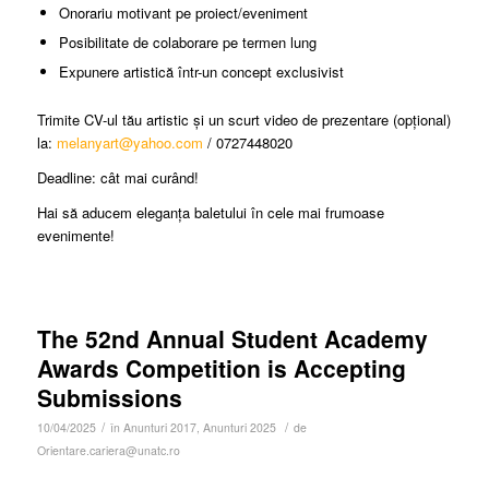
Onorariu motivant pe proiect/eveniment
Posibilitate de colaborare pe termen lung
Expunere artistică într-un concept exclusivist
Trimite CV-ul tău artistic și un scurt video de prezentare (opțional)
la:
melanyart@yahoo.com
/ 0727448020
Deadline: cât mai curând!
Hai să aducem eleganța baletului în cele mai frumoase
evenimente!
The 52nd Annual Student Academy
Awards Competition is Accepting
Submissions
/
/
10/04/2025
în
Anunturi 2017
,
Anunturi 2025
de
Orientare.cariera@unatc.ro