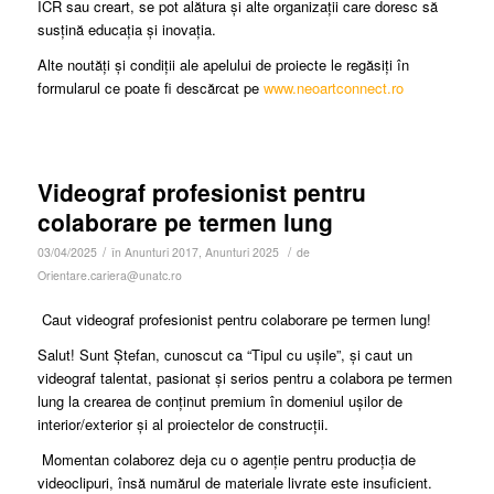
ICR sau creart, se pot alătura și alte organizații care doresc să
susțină educația și inovația.
Alte noutăți și condiții ale apelului de proiecte le regăsiți în
formularul ce poate fi descărcat pe
www.neoartconnect.ro
Videograf profesionist pentru
colaborare pe termen lung
/
/
03/04/2025
în
Anunturi 2017
,
Anunturi 2025
de
Orientare.cariera@unatc.ro
Caut videograf profesionist pentru colaborare pe termen lung!
Salut! Sunt Ștefan, cunoscut ca “Tipul cu ușile”, și caut un
videograf talentat, pasionat și serios pentru a colabora pe termen
lung la crearea de conținut premium în domeniul ușilor de
interior/exterior și al proiectelor de construcții.
Momentan colaborez deja cu o agenție pentru producția de
videoclipuri, însă numărul de materiale livrate este insuficient.