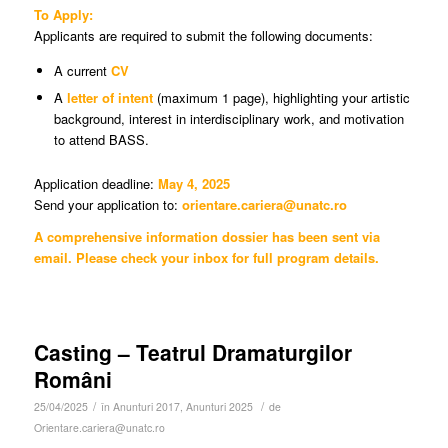
To Apply:
Applicants are required to submit the following documents:
A current
CV
A
letter of intent
(maximum 1 page), highlighting your artistic
background, interest in interdisciplinary work, and motivation
to attend BASS.
Application deadline:
May 4, 2025
Send your application to:
orientare.cariera@unatc.ro
A comprehensive information dossier has been sent via
email. Please check your inbox for full program details.
Casting – Teatrul Dramaturgilor
Români
/
/
25/04/2025
în
Anunturi 2017
,
Anunturi 2025
de
Orientare.cariera@unatc.ro