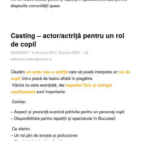
drepturile comunității queer.
Casting – actor/actriță pentru un rol
de copil
/
/
23/04/2025
în
Anunturi 2017
,
Anunturi 2025
de
Orientare.cariera@unatc.ro
Căutăm
un
actor sau o actriță
care să poată interpreta un
rol de
copil
într-o piesă de teatru aflată în pregătire.
Vârsta nu este esențială, dar
aspectul fizic și energia
copilărească
sunt importante.
Cerințe:
– Aspect și prezență scenică potrivite pentru un personaj copil
– Disponibilitate pentru repetiții și spectacole în Bucuresti
Ce oferim:
– Un rol plin de emoție și profunzime