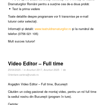
Dramaturgilor Români pentru a susține cea de-a doua probă:
Text la prima vedere
Toate detaliile despre programare vor fi transmise pe e-mail
tuturor celor selectați.
Informații și detalii:
www.teatruldramaturgilor.ro
și la numărul de
telefon (0756 021 105)
Mult succes tuturor!
Video Editor – Full time
/
/
25/04/2025
în
Anunturi 2017
,
Anunturi 2025
de
Orientare.cariera@unatc.ro
Angajăm Video Editor – Full time, București
Căutăm un coleg pasionat de montaj video, pentru un rol full time
la sediul nostru din București (program în ture).
Cerințe: