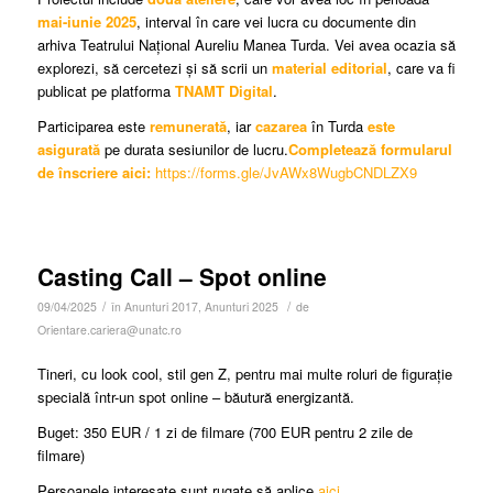
mai-iunie 2025
, interval în care vei lucra cu documente din
arhiva Teatrului Național Aureliu Manea Turda. Vei avea ocazia să
explorezi, să cercetezi și să scrii un
material editorial
, care va fi
publicat pe platforma
TNAMT Digital
.
Participarea este
remunerată
, iar
cazarea
în Turda
este
asigurată
pe durata sesiunilor de lucru.
Completează formularul
de înscriere aici:
https://forms.gle/JvAWx8WugbCNDLZX9
Casting Call – Spot online
/
/
09/04/2025
în
Anunturi 2017
,
Anunturi 2025
de
Orientare.cariera@unatc.ro
Tineri, cu look cool, stil gen Z, pentru mai multe roluri de figurație
specială într-un spot online – băutură energizantă.
Buget: 350 EUR / 1 zi de filmare (700 EUR pentru 2 zile de
filmare)
Persoanele interesate sunt rugate să aplice
aici