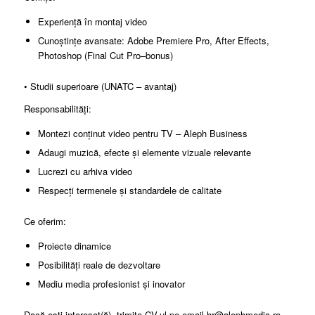
Experiență în montaj video
Cunoștințe avansate: Adobe Premiere Pro, After Effects,
Photoshop (Final Cut Pro–bonus)
• Studii superioare (UNATC – avantaj)
Responsabilități:
Montezi conținut video pentru TV – Aleph Business
Adaugi muzică, efecte și elemente vizuale relevante
Lucrezi cu arhiva video
Respecți termenele și standardele de calitate
Ce oferim:
Proiecte dinamice
Posibilități reale de dezvoltare
Mediu media profesionist și inovator
Dacă ești interesat(ă), trimite CV-ul pe email hr@alephmedia.ro