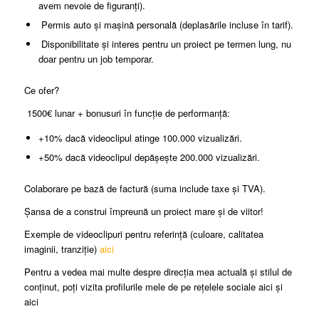
avem nevoie de figuranți).
Permis auto și mașină personală (deplasările incluse în tarif).
Disponibilitate și interes pentru un proiect pe termen lung, nu
doar pentru un job temporar.
Ce ofer?
1500€ lunar + bonusuri în funcție de performanță:
+10% dacă videoclipul atinge 100.000 vizualizări.
+50% dacă videoclipul depășește 200.000 vizualizări.
Colaborare pe bază de factură (suma include taxe și TVA).
Șansa de a construi împreună un proiect mare și de viitor!
Exemple de videoclipuri pentru referință (culoare, calitatea
imaginii, tranziție)
aici
Pentru a vedea mai multe despre direcția mea actuală și stilul de
conținut, poți vizita profilurile mele de pe rețelele sociale aici și
aici