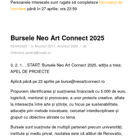
Persoanele interesate sunt rugate să completeze
formularul de
înscriere
până în 27 aprilie, ora 23:59
Bursele Neo Art Connect 2025
/
/
03/04/2025
în
Anunturi 2017
,
Anunturi 2025
de
Orientare.cariera@unatc.ro
3, 2, 1… START: Bursele Neo Art Connect 2025, ediția a treia:
APEL DE PROIECTE
Aplică până pe 23 aprilie pe burse@neoartconnect.ro
Propunem identificarea și susținerea financiară cu 5.000 de euro,
logistică, mentorat și promovare, a unor proiecte creative, aflate
la intersecția între arte și științe, cu focus pe sustenabilitate,
educație prin metode inovatoare, cercetari interdisciplinare și
grupuri cu obiective aliniate cu tema.
Bursele sunt susținute de multipli parteneri precum universități,
institute și mediu privat, noutatea este că alături de Renovatio,