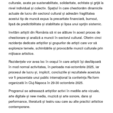
culturale, axate pe sustenabilitate, solidaritate, echitate și grijă la
nivel individual și colectiv. Spațiul în care chestionăm dinamicile
actuale de lucru din sectorul cultural și adresăm fragilitatea
acestui tip de muncă expus la precaritate financiară, burnout,
lipsă de predictibilitate și stabilitate și lipsa unui sprijin sistemic.
Invităm artiștii din România să ni se alăture în acest proces de
chestionare și analiză a muncii în sectorul cultural. Oferim cinci
rezidențe dedicate artiștilor și grupurilor de artiști care vor să
exploreze temele, schimbările și provocările muncii culturale prin
mijloace artistice.
Rezidențele vor avea loc în orașul în care artiștii își desfășoară
în mod normal activitatea, în perioada mai-octombrie 2025, iar
procesul de lucru și, implicit, concluziile și rezultatele acestuia
vor fi prezentate unui public internațional la conferința Re:form
organizată în Cluj-Napoca în 29-30 octombrie 2025.
Programul se adresează artiștilor activi în mediile arte vizuale,
arte digitale și new media, muzică și arte sonore, dans și
performance, literatură și teatru sau care au alte practici artistice
contemporane.