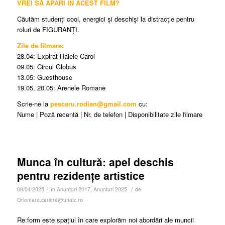
VREI SĂ APARI ÎN ACEST FILM?
Căutăm studenți cool, energici și deschiși la distracție pentru
roluri de FIGURANȚI.
Zile de filmare:
28.04: Expirat Halele Carol
09.05: Circul Globus
13.05: Guesthouse
19.05, 20.05: Arenele Romane
Scrie-ne la
pescaru.rodian@gmail.com
cu:
Nume | Poză recentă | Nr. de telefon | Disponibilitate zile filmare
Munca în cultură: apel deschis
pentru rezidențe artistice
/
/
08/04/2025
în
Anunturi 2017
,
Anunturi 2025
de
Orientare.cariera@unatc.ro
Re:form este spațiul în care explorăm noi abordări ale muncii