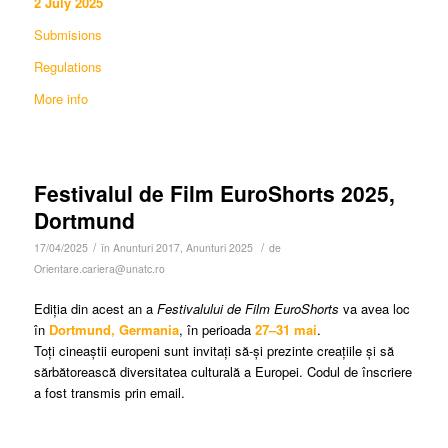
2 July 2025
Submisions
Regulations
More info
Festivalul de Film EuroShorts 2025,
Dortmund
/
/
17/04/2025
în
Anunturi 2017
,
Anunturi 2025
de
Orientare.cariera@unatc.ro
Ediția din acest an a
Festivalului de Film EuroShorts
va avea loc
în
Dortmund, Germania
, în perioada
27–31 mai
.
Toți cineaștii europeni sunt invitați să-și prezinte creațiile și să
sărbătorească diversitatea culturală a Europei. Codul de înscriere
a fost transmis prin email.