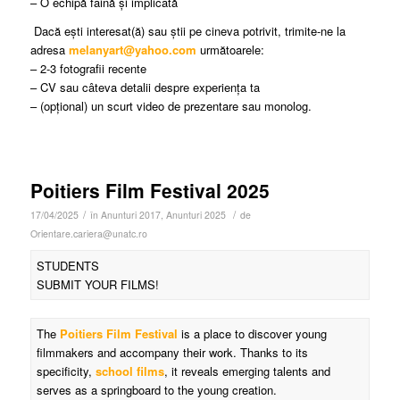
– O echipă faină și implicată
Dacă ești interesat(ă) sau știi pe cineva potrivit, trimite-ne la
adresa
melanyart@yahoo.com
următoarele:
– 2-3 fotografii recente
– CV sau câteva detalii despre experiența ta
– (opțional) un scurt video de prezentare sau monolog.
Poitiers Film Festival 2025
/
/
17/04/2025
în
Anunturi 2017
,
Anunturi 2025
de
Orientare.cariera@unatc.ro
STUDENTS
SUBMIT YOUR FILMS!
The
Poitiers Film Festival
is a place to discover young
filmmakers and accompany their work. Thanks to its
specificity,
school films
, it reveals emerging talents and
serves as a springboard to the young creation.