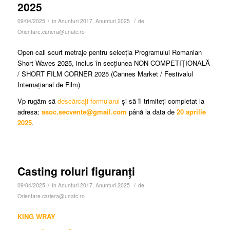
2025
/
/
09/04/2025
în
Anunturi 2017
,
Anunturi 2025
de
Orientare.cariera@unatc.ro
Open call scurt metraje pentru selecția Programului Romanian
Short Waves 2025, inclus în secțiunea NON COMPETIȚIONALĂ
/ SHORT FILM CORNER 2025 (Cannes Market / Festivalul
Internațianal de Film)
Vp rugăm să
descărcați formularul
și să îl trimiteți completat la
adresa:
asoc.secvente@gmail.com
până la data de
20 aprilie
2025
.
Casting roluri figuranți
/
/
09/04/2025
în
Anunturi 2017
,
Anunturi 2025
de
Orientare.cariera@unatc.ro
KING WRAY