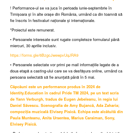
! Performance-ul se va juca în perioada iunie-septembrie în
Timișoara și în alte orașe din România, urmând ca din toamnă să
fie înscris în festivaluri naționale și internaționale.
*Proiectul este remunerat.
• Persoanele interesate sunt rugate completeze formularul până
miercuri, 30 aprilie inclusiv.
https://forms.gle/6BzgcJwewpvUqJRA9
• Persoanele selectate vor primi pe mail informațiile legate de a
doua etapă a casting-ului care se va desfășura online, urmând ca
persoana selectată să fie anunțată până în 5 mai.
Căpcăuni este un performance produs în 2024 de
Identity.Education în cadrul Pride TM 2024, pe un text scris
de Yann Verburgh, tradus de Eugen Jebeleanu, în regia lui
Daniel Săvescu. Scenografia de Amy Bujancă, Ada Zaharia;
compoziția muzicală Elvisey Pisică. Echipa este alcătuită din
Paula Munteanu, Anita Ursentea, Marius Caraiman, Sony,
Elvisey Pisică.