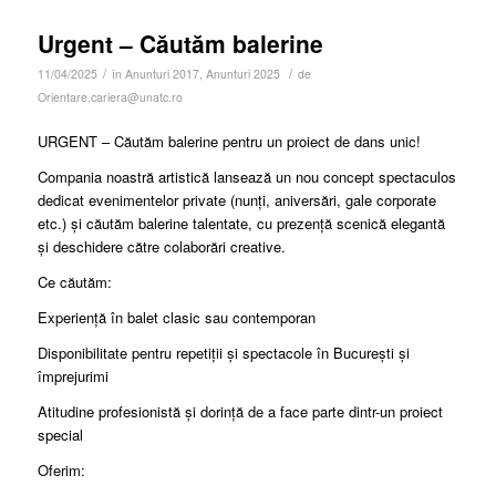
Urgent – Căutăm balerine
/
/
11/04/2025
în
Anunturi 2017
,
Anunturi 2025
de
Orientare.cariera@unatc.ro
URGENT – Căutăm balerine pentru un proiect de dans unic!
Compania noastră artistică lansează un nou concept spectaculos
dedicat evenimentelor private (nunți, aniversări, gale corporate
etc.) și căutăm balerine talentate, cu prezență scenică elegantă
și deschidere către colaborări creative.
Ce căutăm:
Experiență în balet clasic sau contemporan
Disponibilitate pentru repetiții și spectacole în București și
împrejurimi
Atitudine profesionistă și dorință de a face parte dintr-un proiect
special
Oferim: