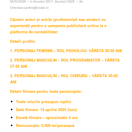
/
/
09/04/2025
în
Anunturi 2017
,
Anunturi 2025
de
Orientare.cariera@unatc.ro
Căutam actori și actrițe (profesioniști sau amatori cu
experiență)
pentru o campanie publicitară online la o
platforma de contabilitate!
Detalii profile:
1. PERSONAJ FEMININ – ROL PSIHOLOG- VÂRSTA 30-35 ANI
2. PERSONAJ MASCULIN – ROL PROGRAMATOR – VÂRSTA
27-35 ANI
3. PERSONAJ MASCULIN – ROL CHIRURG – VÂRSTA 35-45
ANI
Detalii filmare pentru toate personajele:
Toate rolurile presupun replici
Dată filmare- 14 aprilie 2025 (luni)
Durată filmare – aproximativ 4 ore
Remunerație- 2.000 lei/persoană