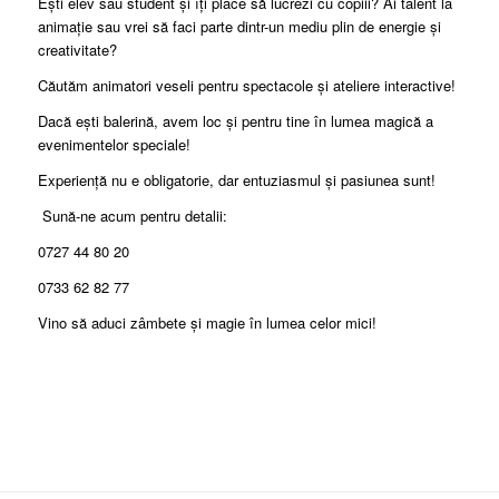
Ești elev sau student și îți place să lucrezi cu copiii? Ai talent la
animație sau vrei să faci parte dintr-un mediu plin de energie și
creativitate?
Căutăm animatori veseli pentru spectacole și ateliere interactive!
Dacă ești balerină, avem loc și pentru tine în lumea magică a
evenimentelor speciale!
Experiență nu e obligatorie, dar entuziasmul și pasiunea sunt!
Sună-ne acum pentru detalii:
0727 44 80 20
0733 62 82 77
Vino să aduci zâmbete și magie în lumea celor mici!