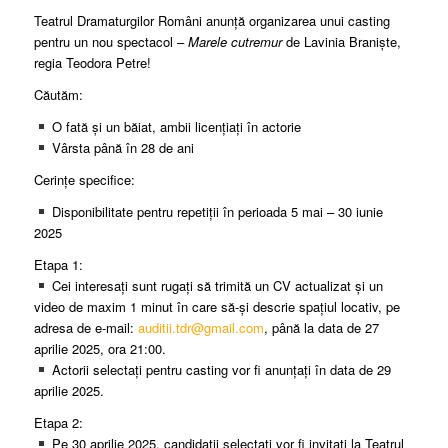
Teatrul Dramaturgilor Români anunță organizarea unui casting
pentru un nou spectacol –
Marele cutremur
de Lavinia Braniște,
regia Teodora Petre!
Căutăm:
O fată și un băiat, ambii licențiați în actorie
Vârsta până în 28 de ani
Cerințe specifice:
Disponibilitate pentru repetiții în perioada 5 mai – 30 iunie
2025
Etapa 1:
Cei interesați sunt rugați să trimită un CV actualizat și un
video de maxim 1 minut în care să-și descrie spațiul locativ, pe
adresa de e-mail:
auditii.tdr@gmail.com
, până la data de 27
aprilie 2025, ora 21:00.
Actorii selectați pentru casting vor fi anunțați în data de 29
aprilie 2025.
Etapa 2:
Pe 30 aprilie 2025, candidații selectați vor fi invitați la Teatrul