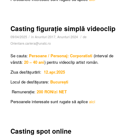
Casting figurație simplă videoclip
/
/
09/04/2025
în
Anunturi 2017
,
Anunturi 2024
de
Orientare.cariera@unatc.ro
Se cauta:
Persoane / Personaj: Corporatisti
(interval de
vârstă:
20 – 40 ani
) pentru videoclip artist român.
Ziua desfășurării:
12.apr.2025
Locul de desfășurare:
București
Remunerație:
200 RON/zi NET
Persoanele interesate sunt rugate să aplice
aici
Casting spot online