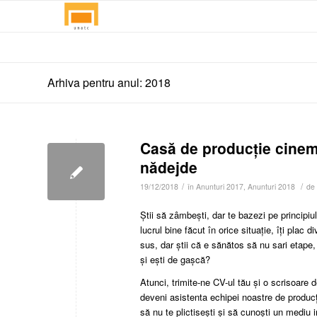
Arhiva pentru anul: 2018
Casă de producție cinema
nădejde
/
/
19/12/2018
în
Anunturi 2017
,
Anunturi 2018
de
Știi să zâmbești, dar te bazezi pe principiul s
lucrul bine făcut în orice situație, îți plac d
sus, dar știi că e sănătos să nu sari etape,
și ești de gașcă?
Atunci, trimite-ne CV-ul tău și o scrisoare
deveni asistenta echipei noastre de producț
să nu te plictisești și să cunoști un mediu i