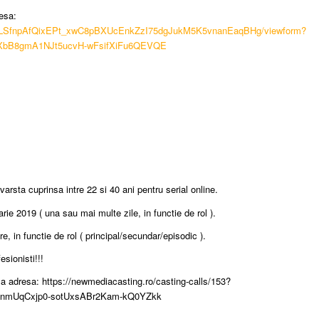
esa:
AIpQLSfnpAfQixEPt_xwC8pBXUcEnkZzI75dgJukM5K5vnanEaqBHg/viewform?
jXbB8gmA1NJt5ucvH-wFsifXiFu6QEVQE
varsta cuprinsa intre 22 si 40 ani pentru serial online.
rie 2019 ( una sau mai multe zile, in functie de rol ).
re, in functie de rol ( principal/secundar/episodic ).
sionisti!!!
la adresa: https://newmediacasting.ro/casting-calls/153?
HbnmUqCxjp0-sotUxsABr2Kam-kQ0YZkk