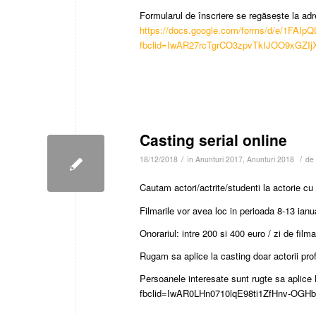
Formularul de înscriere se regăsește la adr
https://docs.google.com/forms/d/e/1F
fbclid=IwAR27rcTgrCO3zpvTkIJOO9xGZI
Casting serial online
/
/
18/12/2018
în
Anunturi 2017
,
Anunturi 2018
de
Cautam actori/actrite/studenti la actorie cu 
Filmarile vor avea loc in perioada 8-13 ianua
Onorariul: intre 200 si 400 euro / zi de filma
Rugam sa aplice la casting doar actorii profe
Persoanele interesate sunt rugte sa aplice 
fbclid=IwAR0LHn0710lqE98ti1ZfHnv-OG