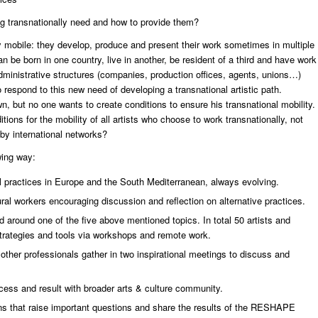
ng transnationally need and how to provide them?
y mobile: they develop, produce and present their work sometimes in multiple
an be born in one country, live in another, be resident of a third and have work
dministrative structures (companies, production offices, agents, unions…)
to respond to this new need of developing a transnational artistic path.
wn, but no one wants to create conditions to ensure his transnational mobility.
ions for the mobility of all artists who choose to work transnationally, not
by international networks?
wing way:
l practices in Europe and the South Mediterranean, always evolving.
ral workers encouraging discussion and reflection on alternative practices.
 around one of the five above mentioned topics. In total 50 artists and
trategies and tools via workshops and remote work.
d other professionals gather in two inspirational meetings to discuss and
cess and result with broader arts & culture community.
ions that raise important questions and share the results of the RESHAPE