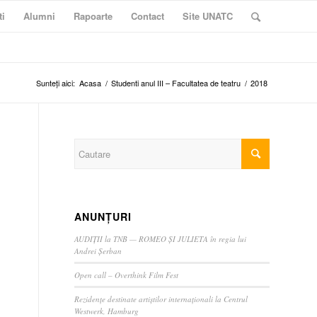
ti
Alumni
Rapoarte
Contact
Site UNATC
Sunteți aici:
Acasa
/
Studenti anul III – Facultatea de teatru
/
2018
ANUNȚURI
AUDIȚII la TNB — ROMEO ȘI JULIETA în regia lui
Andrei Șerban
Open call – Overthink Film Fest
Rezidențe destinate artiștilor internaționali la Centrul
Westwerk, Hamburg