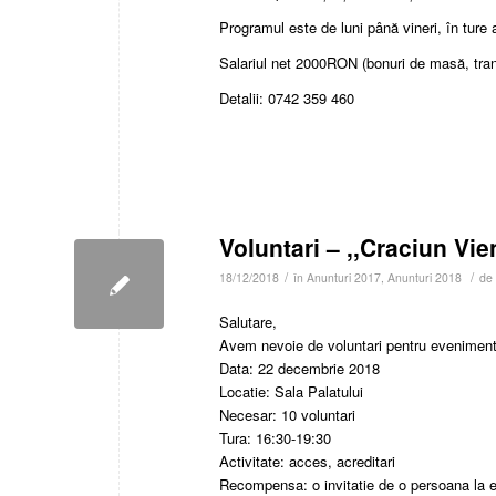
Programul este de luni până vineri, în ture 
Salariul net 2000RON (bonuri de masă, tran
Detalii: 0742 359 460
Voluntari – ,,Craciun Vie
/
/
18/12/2018
în
Anunturi 2017
,
Anunturi 2018
de
Salutare,
Avem nevoie de voluntari pentru evenimentu
Data: 22 decembrie 2018
Locatie: Sala Palatului
Necesar: 10 voluntari
Tura: 16:30-19:30
Activitate: acces, acreditari
Recompensa: o invitatie de o persoana la 