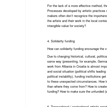
For the lack of a more effective method, the
Processes developed by artistic practices 
makers often don’t recognize the importance
the artists and their work in the local con
intangible value for society?
4. Solidarity funding
How can solidarity funding encourage the vi
Due to changing historical, cultural, polit
same way (presenting, for example, German 
work from Albania in Croatia is almost impos
and social situation (political shifts leadin
political instability), funding institutions
to these unexpected circumstances. How to s
than where they come from? How to create c
funding? How to make sure the unfunded (an
5. Transnational / postnational artistic prac