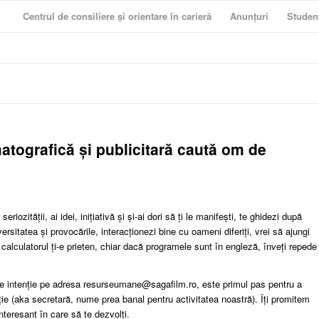
Centrul de consiliere și orientare în carieră
Anunțuri
Studen
tografică și publicitară caută om de
eriozității, ai idei, inițiativă și și-ai dori să ți le manifești, te ghidezi după
iversitatea și provocările, interacționezi bine cu oameni diferiți, vrei să ajungi
 calculatorul ți-e prieten, chiar dacă programele sunt în engleză, înveți repede
 de intenție pe adresa resurseumane@sagafilm.ro, este primul pas pentru a
ie (aka secretară, nume prea banal pentru activitatea noastră). Îți promitem
nteresant în care să te dezvolți.