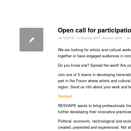
Open call for participat
/
/
18/12/2018
în
Anunturi 2017
,
Anunturi 2018
de
We are looking for artists and cultural wo
together or have engaged audiences in inn
Do you know one? Spread the word! Are yo
Join one of 5 teams in developing transnati
part in the Forum where artists and cultur
region. Send us info about your work and b
Context
RESHAPE wants to bring professionals from
further developing their innovative practic
Political, economic, technological and ecol
created, presented and experienced. Not all 