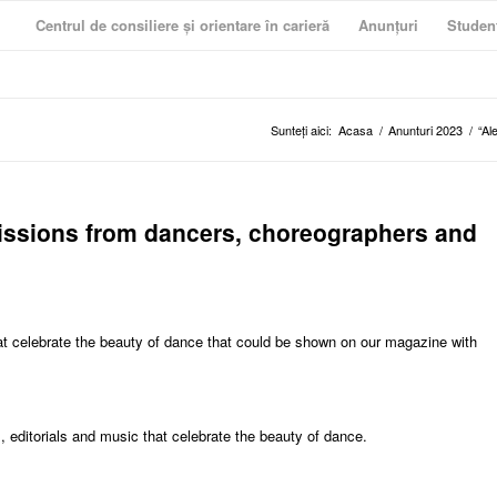
Centrul de consiliere și orientare în carieră
Anunțuri
Studen
Sunteți aici:
Acasa
/
Anunturi 2023
/
“Al
ssions from dancers, choreographers and
at celebrate the beauty of dance that could be shown on our magazine with
editorials and music that celebrate the beauty of dance.