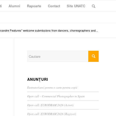
ti
Alumni
Rapoarte
Contact
Site UNATC
exandre Features” welcome submissions from dancers, choreographers and...
ANUNȚURI
Ilustrator(are) pentru o carte pentru copii
Open call – Commercial Photographer in Spain
Open call: EURODRAM 2026 (Actori)
Open call: EURODRAM 2026 (Regizori)