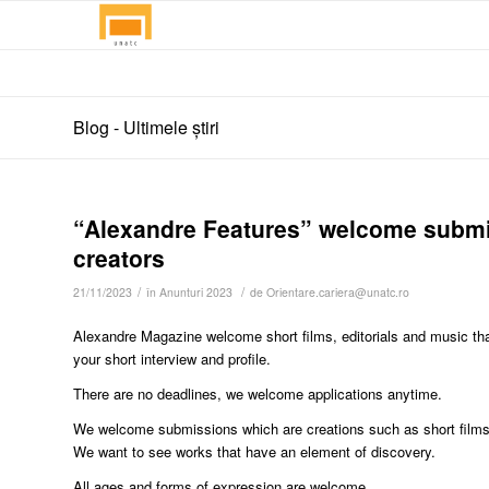
Blog - Ultimele știri
“Alexandre Features” welcome submi
creators
/
/
21/11/2023
în
Anunturi 2023
de
Orientare.cariera@unatc.ro
Alexandre Magazine welcome short films, editorials and music th
your short interview and profile.
There are no deadlines, we welcome applications anytime.
We welcome submissions which are creations such as short films, 
We want to see works that have an element of discovery.
All ages and forms of expression are welcome.