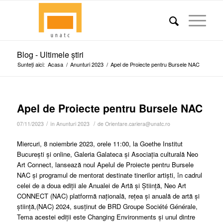
Blog - Ultimele știri
Sunteți aici:
Acasa
/
Anunturi 2023
/
Apel de Proiecte pentru Bursele NAC
Apel de Proiecte pentru Bursele NAC
/
/
07/11/2023
în
Anunturi 2023
de
Orientare.cariera@unatc.ro
Miercuri, 8 noiembrie 2023, orele 11:00, la Goethe Institut
București și online, Galeria Galateca și Asociația culturală Neo
Art Connect, lansează noul Apelul de Proiecte pentru Bursele
NAC și programul de mentorat destinate tinerilor artiști, în cadrul
celei de a doua ediții ale Anualei de Artă și Știință, Neo Art
CONNECT (NAC) platformă națională, rețea și anuală de artă și
știință,(NAC) 2024, susținut de BRD Groupe Société Générale,
Tema acestei ediții este Changing Environments și unul dintre