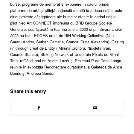
burse, programe de mentorat și expunere în cadrul primei
platforme de artă și știință națională se află la a doua ediție, cele
cinci proiecte câștigătoare ale burselor oferite în cadrul ediției
pilot Neo Art CONNECT împreună cu BRD Groupe Société
Générale, desfășurată în toamna anului 2022 și primăvara anului
2023 au fost: EDGES creat de RIH Working Collective (Nițu-
Săraru Andrei, Șerban Camelia, Stanciu Crina Alexandra), Gazing
(in)through creat de Entity ( Miruna Croitoru, Nicoleta Ivan,
Cosmin Stancu), Striking Network of Uncertain Pixels de Mihai
Toth, reGânditorul de Andrei Lazăr și Proiectul P de Daria Langa,
reunite în expoziția Reconectare curatoriată la Galateca de Anca
Boeriu și Andreea Sandu.
Share this entry