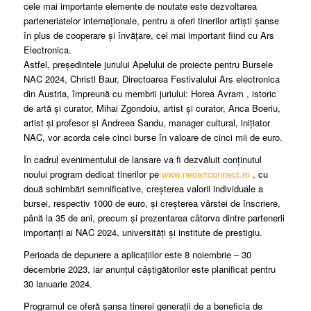
cele mai importante elemente de noutate este dezvoltarea
parteneriatelor internaționale, pentru a oferi tinerilor artiști șanse
în plus de cooperare și învățare, cel mai important fiind cu Ars
Electronica.
Astfel, președintele juriului Apelului de proiecte pentru Bursele
NAC 2024, Christl Baur, Directoarea Festivalului Ars electronica
din Austria, împreună cu membrii juriului: Horea Avram , istoric
de artă și curator, Mihai Zgondoiu, artist și curator, Anca Boeriu,
artist și profesor și Andreea Sandu, manager cultural, inițiator
NAC, vor acorda cele cinci burse în valoare de cinci mii de euro.
În cadrul evenimentului de lansare va fi dezvăluit conținutul
noului program dedicat tinerilor pe
www.neoartconnect.ro
, cu
două schimbări semnificative, creșterea valorii individuale a
bursei, respectiv 1000 de euro, și creșterea vârstei de înscriere,
până la 35 de ani, precum și prezentarea câtorva dintre partenerii
importanți ai NAC 2024, universități și institute de prestigiu.
Perioada de depunere a aplicațiilor este 8 noiembrie – 30
decembrie 2023, iar anunțul câștigătorilor este planificat pentru
30 ianuarie 2024.
Programul ce oferă șansa tinerei generații de a beneficia de