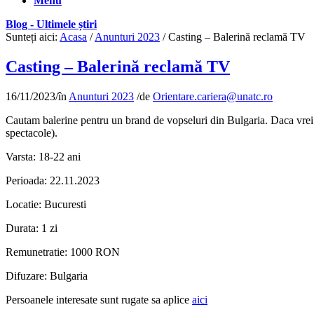
Menu
Blog - Ultimele știri
Sunteți aici:
Acasa
/
Anunturi 2023
/
Casting – Balerină reclamă TV
Casting – Balerină reclamă TV
16/11/2023
/
în
Anunturi 2023
/
de
Orientare.cariera@unatc.ro
Cautam balerine
pentru un brand de vopseluri din Bulgaria. Daca vrei sa
spectacole).
Varsta: 18-22 ani
Perioada: 22.11.2023
Locatie: Bucuresti
Durata: 1 zi
Remunetratie: 1000 RON
Difuzare: Bulgaria
Persoanele interesate sunt rugate sa aplice
aici