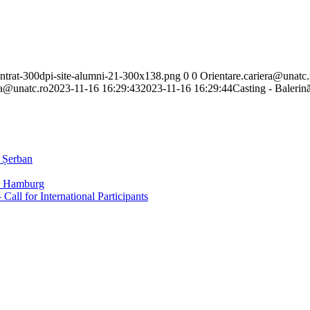
ntrat-300dpi-site-alumni-21-300x138.png
0
0
Orientare.cariera@unatc.
ra@unatc.ro
2023-11-16 16:29:43
2023-11-16 16:29:44
Casting - Baleri
 Șerban
rk, Hamburg
l for International Participants