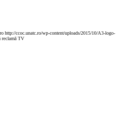
ro
http://ccoc.unatc.ro/wp-content/uploads/2015/10/A3-logo-
nă reclamă TV