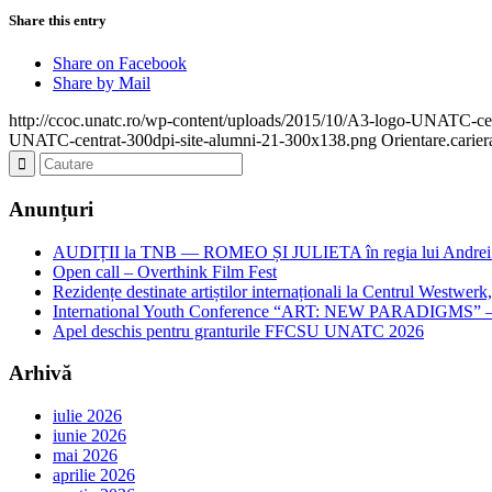
Share this entry
Share on Facebook
Share by Mail
http://ccoc.unatc.ro/wp-content/uploads/2015/10/A3-logo-UNATC-ce
UNATC-centrat-300dpi-site-alumni-21-300x138.png
Orientare.carie
Anunțuri
AUDIȚII la TNB — ROMEO ȘI JULIETA în regia lui Andrei
Open call – Overthink Film Fest
Rezidențe destinate artiștilor internaționali la Centrul Westwe
International Youth Conference “ART: NEW PARADIGMS” – Cal
Apel deschis pentru granturile FFCSU UNATC 2026
Arhivă
iulie 2026
iunie 2026
mai 2026
aprilie 2026