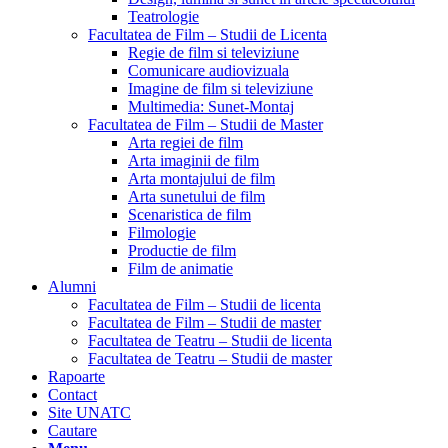
Teatrologie
Facultatea de Film – Studii de Licenta
Regie de film si televiziune
Comunicare audiovizuala
Imagine de film si televiziune
Multimedia: Sunet-Montaj
Facultatea de Film – Studii de Master
Arta regiei de film
Arta imaginii de film
Arta montajului de film
Arta sunetului de film
Scenaristica de film
Filmologie
Productie de film
Film de animatie
Alumni
Facultatea de Film – Studii de licenta
Facultatea de Film – Studii de master
Facultatea de Teatru – Studii de licenta
Facultatea de Teatru – Studii de master
Rapoarte
Contact
Site UNATC
Cautare