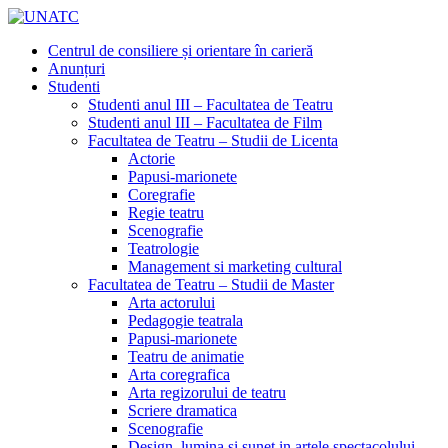
Centrul de consiliere și orientare în carieră
Anunțuri
Studenti
Studenti anul III – Facultatea de Teatru
Studenti anul III – Facultatea de Film
Facultatea de Teatru – Studii de Licenta
Actorie
Papusi-marionete
Coregrafie
Regie teatru
Scenografie
Teatrologie
Management si marketing cultural
Facultatea de Teatru – Studii de Master
Arta actorului
Pedagogie teatrala
Papusi-marionete
Teatru de animatie
Arta coregrafica
Arta regizorului de teatru
Scriere dramatica
Scenografie
Design, lumina si sunet in artele spectacolului