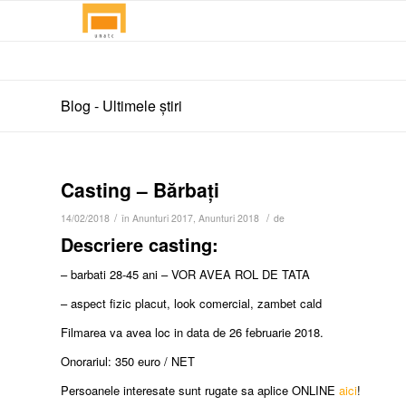
Blog - Ultimele știri
Casting – Bărbați
/
/
14/02/2018
în
Anunturi 2017
,
Anunturi 2018
de
Descriere casting:
– barbati 28-45 ani – VOR AVEA ROL DE TATA
– aspect fizic placut, look comercial, zambet cald
Filmarea va avea loc in data de 26 februarie 2018.
Onorariul: 350 euro / NET
Persoanele interesate sunt rugate sa aplice ONLINE
aici
!