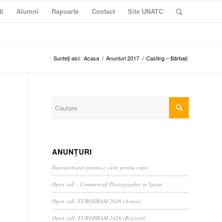
ti
Alumni
Rapoarte
Contact
Site UNATC
Sunteți aici:
Acasa
/
Anunturi 2017
/
Casting – Bărbați
ANUNȚURI
Ilustrator(are) pentru o carte pentru copii
Open call – Commercial Photographer in Spain
Open call: EURODRAM 2026 (Actori)
Open call: EURODRAM 2026 (Regizori)