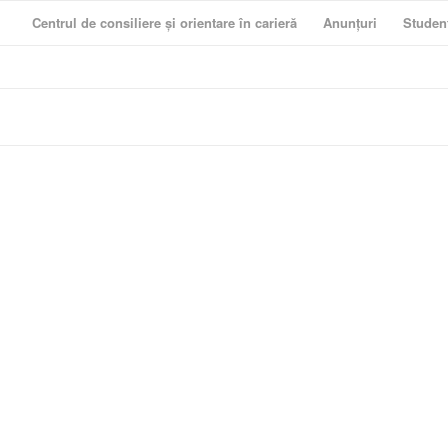
Centrul de consiliere și orientare în carieră
Anunțuri
Studen