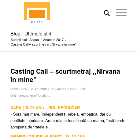
Blog - Ultimele știri
Sunteți aici:
Acasa
/
Anunturi 2017
/
Casting Call – scurtmetraj ,,Nirvana în mine”
Casting Call – scurtmetraj ,,Nirvana
în mine”
/
/
05/05/2026
în
Anunturi 2017
,
Anunturi 2026
de
Orientare.cariera@unatc.ro
SARA (18–25 ANI) – ROL SECUNDAR
• Sora mai mare. Independentă, rebelă, empatică, dar cu
conflicte interioare. Are o relație tensionată cu mama, însă foarte
apropiată de fratele ei.
MEMBRII TRUPEI (5 BĂIEȚI, 18–30 ANI)