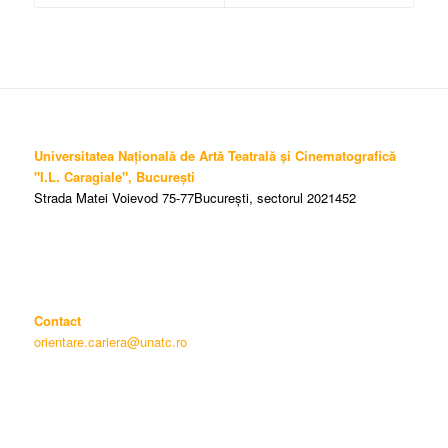
Universitatea Națională de Artă Teatrală și Cinematografică
"I.L. Caragiale", București
Strada Matei Voievod 75-77București, sectorul 2021452
Contact
orientare.cariera@unatc.ro