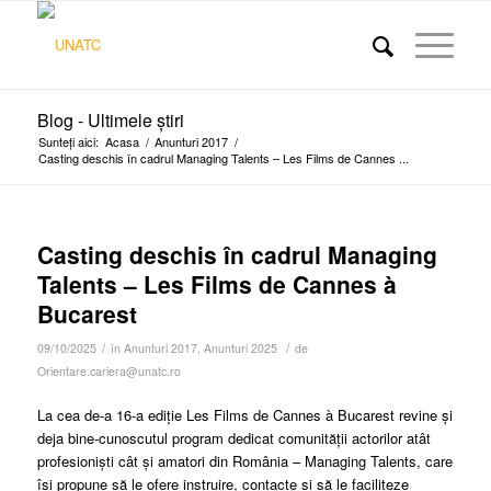
Blog - Ultimele știri
Sunteți aici:
Acasa
/
Anunturi 2017
/
Casting deschis în cadrul Managing Talents – Les Films de Cannes ...
Casting deschis în cadrul Managing
Talents – Les Films de Cannes à
Bucarest
/
/
09/10/2025
în
Anunturi 2017
,
Anunturi 2025
de
Orientare.cariera@unatc.ro
La cea de-a 16-a ediție Les Films de Cannes à Bucarest revine și
deja bine-cunoscutul program dedicat comunității actorilor atât
profesioniști cât și amatori din România – Managing Talents, care
își propune să le ofere instruire, contacte și să le faciliteze