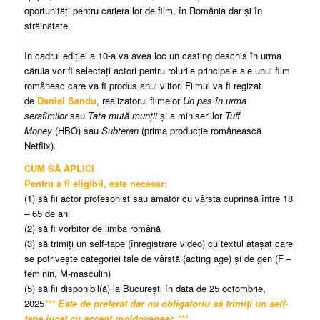
oportunități pentru cariera lor de film, în România dar și în
străinătate.
În cadrul ediției a 10-a va avea loc un casting deschis în urma
căruia vor fi selectați actori pentru rolurile principale ale unui film
românesc care va fi produs anul viitor. Filmul va fi regizat
de
Daniel Sandu
, realizatorul filmelor
Un pas în urma
serafimilor
sau
Tata mută munții
și a miniseriilor
Tuff
Money
(HBO) sau
Subteran
(prima producție românească
Netflix).
CUM SĂ APLICI
Pentru a fi eligibil, este necesar:
(1) să fii actor profesonist sau amator cu vârsta cuprinsă între 18
– 65 de ani
(2) să fi vorbitor de limba română
(3) să trimiți un self-tape (înregistrare video) cu textul atașat care
se potrivește categoriei tale de vârstă (acting age) și de gen (F –
feminin, M-masculin)
(5) să fii disponibil(ă) la București în data de 25 octombrie,
2025
*** Este de preferat dar nu obligatoriu să trimiți un self-
tape jucat cu accent moldovenesc ***