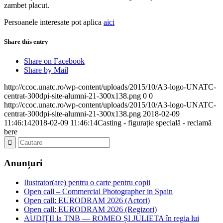
zambet placut.
Persoanele interesate pot aplica
aici
Share this entry
Share on Facebook
Share by Mail
http://ccoc.unatc.ro/wp-content/uploads/2015/10/A3-logo-UNATC-
centrat-300dpi-site-alumni-21-300x138.png
0
0
http://ccoc.unatc.ro/wp-content/uploads/2015/10/A3-logo-UNATC-
centrat-300dpi-site-alumni-21-300x138.png
2018-02-09
11:46:14
2018-02-09 11:46:14
Casting - figurație specială - reclamă
bere
Anunțuri
Ilustrator(are) pentru o carte pentru copii
Open call – Commercial Photographer in Spain
Open call: EURODRAM 2026 (Actori)
Open call: EURODRAM 2026 (Regizori)
AUDIȚII la TNB — ROMEO ȘI JULIETA în regia lui