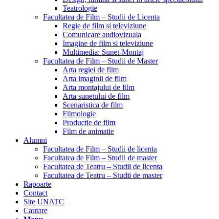
Teatrologie
Facultatea de Film – Studii de Licenta
Regie de film si televiziune
Comunicare audiovizuala
Imagine de film si televiziune
Multimedia: Sunet-Montaj
Facultatea de Film – Studii de Master
Arta regiei de film
Arta imaginii de film
Arta montajului de film
Arta sunetului de film
Scenaristica de film
Filmologie
Productie de film
Film de animatie
Alumni
Facultatea de Film – Studii de licenta
Facultatea de Film – Studii de master
Facultatea de Teatru – Studii de licenta
Facultatea de Teatru – Studii de master
Rapoarte
Contact
Site UNATC
Cautare