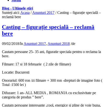
Menu
Blog - Ultimele știri
Sunteți aici:
Acasa
/
Anunturi 2017
/
Casting – figurație specială –
reclamă bere
Casting – figurație specială – reclamă
bere
09/02/2018
/
în
Anunturi 2017
,
Anunturi 2018
/
de
Cautam persoane 25- 35 ani, figuratie speciala pentru o reclama la
bere.
Filmare: 17 si 18 februarie ( 2 zile de filmare)
Locatie: Bucuresti
Onorariul: 600 ron /zi filmare + 300 ron -drepturi de imagine foto (
Total :1500 lei )
Difuzare: 1 an- ALL MEDIA , ROMANIA cu exclusivitate pe
categoria de produs ” bere”.
Cautam persoane interesante ,cool, energice si pline de voie buna,