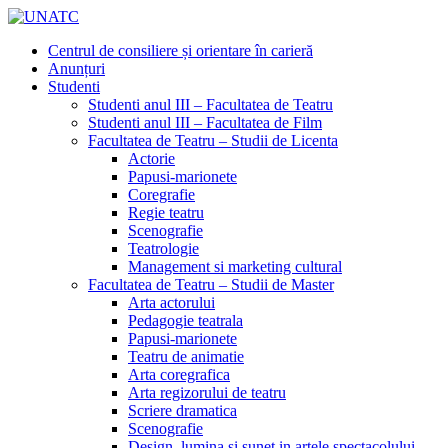
Centrul de consiliere și orientare în carieră
Anunțuri
Studenti
Studenti anul III – Facultatea de Teatru
Studenti anul III – Facultatea de Film
Facultatea de Teatru – Studii de Licenta
Actorie
Papusi-marionete
Coregrafie
Regie teatru
Scenografie
Teatrologie
Management si marketing cultural
Facultatea de Teatru – Studii de Master
Arta actorului
Pedagogie teatrala
Papusi-marionete
Teatru de animatie
Arta coregrafica
Arta regizorului de teatru
Scriere dramatica
Scenografie
Design, lumina si sunet in artele spectacolului