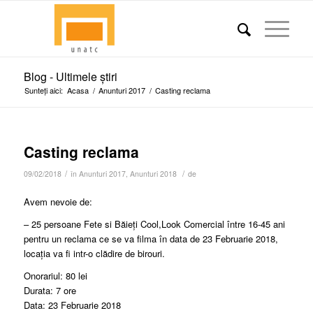
Blog - Ultimele știri
Sunteți aici:
Acasa
/
Anunturi 2017
/
Casting reclama
Casting reclama
/
/
09/02/2018
în
Anunturi 2017
,
Anunturi 2018
de
Avem nevoie de:
– 25 persoane Fete si Băieți Cool,Look Comercial între 16-45 ani
pentru un reclama ce se va filma în data de 23 Februarie 2018,
locația va fi intr-o clădire de birouri.
Onorariul: 80 lei
Durata: 7 ore
Data: 23 Februarie 2018