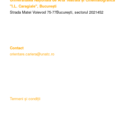
"I.L. Caragiale", București
Strada Matei Voievod 75-77București, sectorul 2021452
Contact
orientare.cariera@unatc.ro
Termeni și condiții