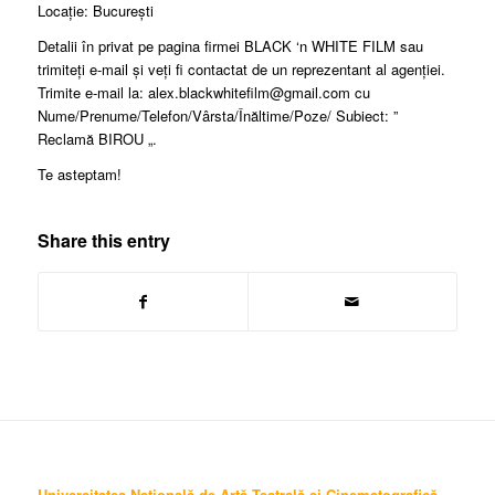
Locaţie: București
Detalii în privat pe pagina firmei BLACK ‘n WHITE FILM sau
trimiteți e-mail și veți fi contactat de un reprezentant al agenției.
Trimite e-mail la: alex.blackwhitefilm@gmail.com cu
Nume/Prenume/Telefon/Vârsta/Înăltime/Poze/ Subiect: ”
Reclamă BIROU „.
Te asteptam!
Share this entry
Universitatea Națională de Artă Teatrală și Cinematografică