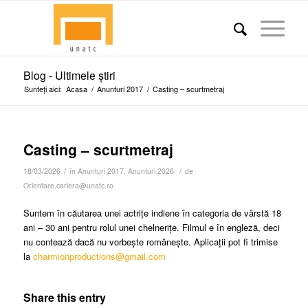
Blog - Ultimele știri
Sunteți aici:
Acasa
/
Anunturi 2017
/
Casting – scurtmetraj
Casting – scurtmetraj
/
/
18/03/2026
în
Anunturi 2017
,
Anunturi 2026
de
Orientare.cariera@unatc.ro
Suntem în căutarea unei actrițe indiene în categoria de vârstă 18
ani – 30 ani pentru rolul unei chelnerițe. Filmul e în engleză, deci
nu contează dacă nu vorbește românește. Aplicații pot fi trimise
la
charmionproductions@gmail.com
Share this entry