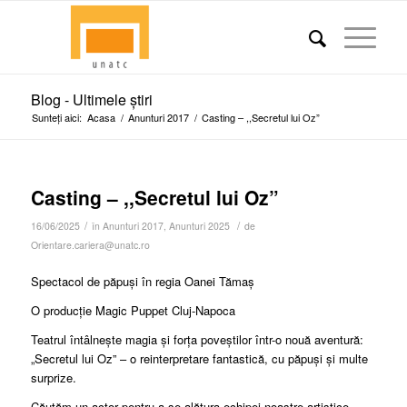
Blog - Ultimele știri
Sunteți aici:
Acasa
/
Anunturi 2017
/
Casting – ,,Secretul lui Oz”
Casting – ,,Secretul lui Oz”
/
/
16/06/2025
în
Anunturi 2017
,
Anunturi 2025
de
Orientare.cariera@unatc.ro
Spectacol de păpuși în regia Oanei Tămaș
O producție Magic Puppet Cluj-Napoca
Teatrul întâlnește magia
și forța poveștilor într-o nouă aventură:
„Secretul lui Oz” – o reinterpretare fantastică, cu păpuși și multe
surprize.
Căutăm un actor pentru a se alătura echipei noastre artistice.