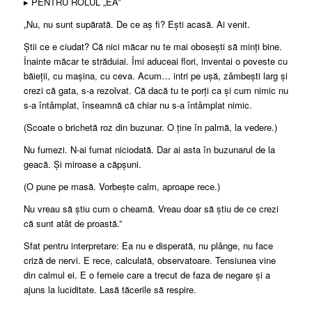
▸ PENTRU ROLUL „EA”
„Nu, nu sunt supărată. De ce aș fi? Ești acasă. Ai venit.
Știi ce e ciudat? Că nici măcar nu te mai obosești să minți bine.
Înainte măcar te străduiai. Îmi aduceai flori, inventai o poveste cu
băieții, cu mașina, cu ceva. Acum… intri pe ușă, zâmbești larg și
crezi că gata, s-a rezolvat. Că dacă tu te porți ca și cum nimic nu
s-a întâmplat, înseamnă că chiar nu s-a întâmplat nimic.
(Scoate o brichetă roz din buzunar. O ține în palmă, la vedere.)
Nu fumezi. N-ai fumat niciodată. Dar ai asta în buzunarul de la
geacă. Și miroase a căpșuni.
(O pune pe masă. Vorbește calm, aproape rece.)
Nu vreau să știu cum o cheamă. Vreau doar să știu de ce crezi
că sunt atât de proastă.”
Sfat pentru interpretare: Ea nu e disperată, nu plânge, nu face
criză de nervi. E rece, calculată, observatoare. Tensiunea vine
din calmul ei. E o femeie care a trecut de faza de negare și a
ajuns la luciditate. Lasă tăcerile să respire.
———