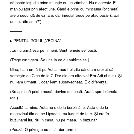
că poate ieși din orice situație cu un zâmbet. Nu e agresiv. E
manipulator prin afecțiune. Când e prins cu minciuna (bricheta),
are o secundă de ezitare, dar imediat trece pe atac pasiv („faci
un caz din asta?”).
———
▸ PENTRU ROLUL „VECINA”
„Eu nu urmăresc pe nimeni. Sunt femeie serioasă.
(Trage din țigară. Se uită la ea cu subînțeles.)
Bine, l-am urmărit pe Adi al meu trei zile când am crezut că
vorbește cu Gina de la 7. Dar aia era altceva! Era Adi al meu. Și
nu l-am urmărit… doar l-am supravegheat. E o diferență!
(Se apleacă peste masă, devine serioasă. Arată spre bricheta
roz.)
Ascultă la mine. Asta nu e de la benzinărie. Asta e de la
magazinul ăla de pe Lipscani, cu lucruri de fete. Și era în
buzunarul lui. Nu în casă, nu pe masă. În buzunar.
(Pauză. O privește cu milă, dar ferm.)