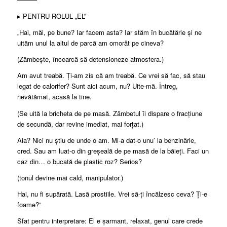
▸ PENTRU ROLUL „EL”
„Hai, măi, pe bune? Iar facem asta? Iar stăm în bucătărie și ne
uităm unul la altul de parcă am omorât pe cineva?
(Zâmbește, încearcă să detensioneze atmosfera.)
Am avut treabă. Ți-am zis că am treabă. Ce vrei să fac, să stau
legat de calorifer? Sunt aici acum, nu? Uite-mă. Întreg,
nevătămat, acasă la tine.
(Se uită la bricheta de pe masă. Zâmbetul îi dispare o fracțiune
de secundă, dar revine imediat, mai forțat.)
Aia? Nici nu știu de unde o am. Mi-a dat-o unu’ la benzinărie,
cred. Sau am luat-o din greșeală de pe masă de la băieți. Faci un
caz din… o bucată de plastic roz? Serios?
(tonul devine mai cald, manipulator.)
Hai, nu fi supărată. Lasă prostiile. Vrei să-ți încălzesc ceva? Ți-e
foame?”
Sfat pentru interpretare: El e șarmant, relaxat, genul care crede