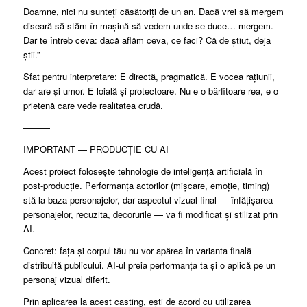
Doamne, nici nu sunteți căsătoriți de un an. Dacă vrei să mergem
diseară să stăm în mașină să vedem unde se duce… mergem.
Dar te întreb ceva: dacă aflăm ceva, ce faci? Că de știut, deja
știi.”
Sfat pentru interpretare: E directă, pragmatică. E vocea rațiunii,
dar are și umor. E loială și protectoare. Nu e o bârfitoare rea, e o
prietenă care vede realitatea crudă.
———
IMPORTANT — PRODUCȚIE CU AI
Acest proiect folosește tehnologie de inteligență artificială în
post-producție. Performanța actorilor (mișcare, emoție, timing)
stă la baza personajelor, dar aspectul vizual final — înfățișarea
personajelor, recuzita, decorurile — va fi modificat și stilizat prin
AI.
Concret: fața și corpul tău nu vor apărea în varianta finală
distribuită publicului. AI-ul preia performanța ta și o aplică pe un
personaj vizual diferit.
Prin aplicarea la acest casting, ești de acord cu utilizarea