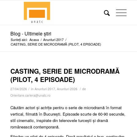
Blog - Ultimele știri
Sunteți aici:
Acasa
/
Anunturi 2017
/
CASTING, SERIE DE MICRODRAMĂ (PILOT, 4 EPISOADE)
CASTING, SERIE DE MICRODRAMĂ
(PILOT, 4 EPISOADE)
/
/
27/04/2026
în
Anunturi 2017
,
Anunturi 2026
de
Orientare.cariera@unatc.ro
Căutăm actori și actrițe pentru o serie de microdramă în format
vertical, filmată în București. Episoade scurte de 60-90 secunde,
stil cinematic, inspirate din telenovele turcești și dramă
românească contemporană.
Filmăm un pilot de 4 episoade. Dacă rezultatul e bun, continuăm