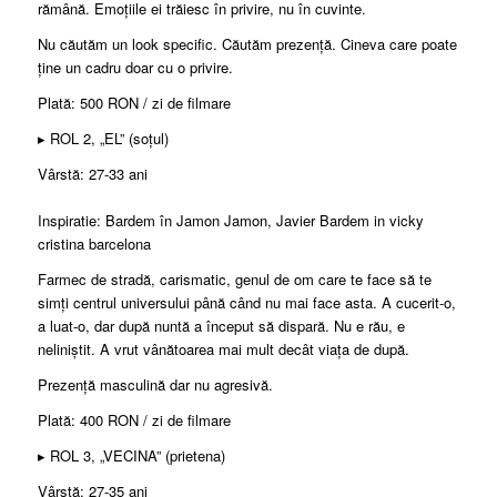
rămână. Emoțiile ei trăiesc în privire, nu în cuvinte.
Nu căutăm un look specific. Căutăm prezență. Cineva care poate
ține un cadru doar cu o privire.
Plată: 500 RON / zi de filmare
▸ ROL 2, „EL” (soțul)
Vârstă: 27-33 ani
Inspiratie: Bardem în Jamon Jamon, Javier Bardem in vicky
cristina barcelona
Farmec de stradă, carismatic, genul de om care te face să te
simți centrul universului până când nu mai face asta. A cucerit-o,
a luat-o, dar după nuntă a început să dispară. Nu e rău, e
neliniștit. A vrut vânătoarea mai mult decât viața de după.
Prezență masculină dar nu agresivă.
Plată: 400 RON / zi de filmare
▸ ROL 3, „VECINA” (prietena)
Vârstă: 27-35 ani