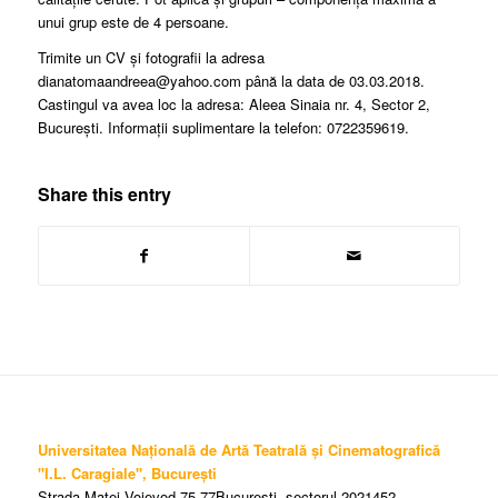
unui grup este de 4 persoane.
Trimite un CV și fotografii la adresa
dianatomaandreea@yahoo.com până la data de 03.03.2018.
Castingul va avea loc la adresa: Aleea Sinaia nr. 4, Sector 2,
București. Informații suplimentare la telefon: 0722359619.
Share this entry
Universitatea Națională de Artă Teatrală și Cinematografică
"I.L. Caragiale", București
Strada Matei Voievod 75-77București, sectorul 2021452