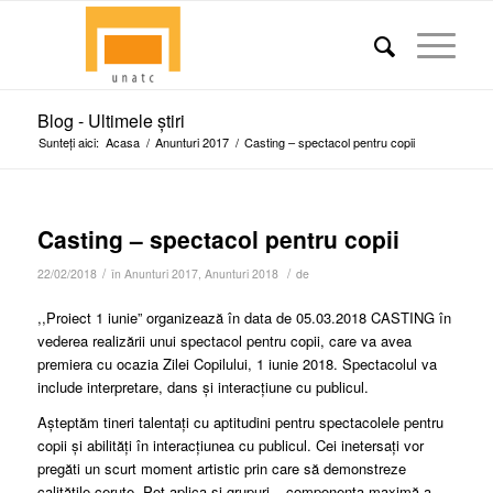
Blog - Ultimele știri
Sunteți aici:
Acasa
/
Anunturi 2017
/
Casting – spectacol pentru copii
Casting – spectacol pentru copii
/
/
22/02/2018
în
Anunturi 2017
,
Anunturi 2018
de
,,Proiect 1 iunie” organizează în data de 05.03.2018 CASTING în
vederea realizării unui spectacol pentru copii, care va avea
premiera cu ocazia Zilei Copilului, 1 iunie 2018. Spectacolul va
include interpretare, dans și interacțiune cu publicul.
Așteptăm tineri talentați cu aptitudini pentru spectacolele pentru
copii și abilități în interacțiunea cu publicul. Cei inetersați vor
pregăti un scurt moment artistic prin care să demonstreze
calitățile cerute. Pot aplica și grupuri – componența maximă a