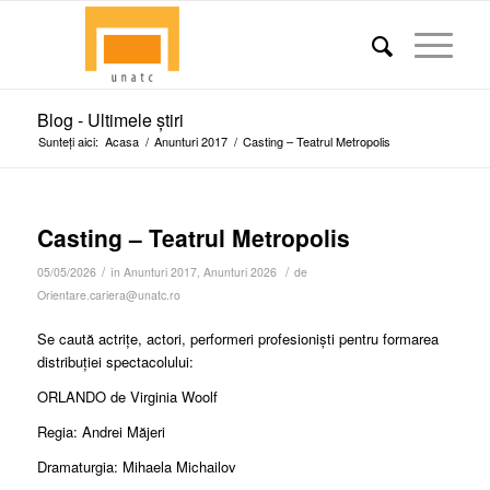
Blog - Ultimele știri
Sunteți aici:
Acasa
/
Anunturi 2017
/
Casting – Teatrul Metropolis
Casting – Teatrul Metropolis
/
/
05/05/2026
în
Anunturi 2017
,
Anunturi 2026
de
Orientare.cariera@unatc.ro
Se caută actrițe, actori, performeri profesioniști pentru formarea
distribuției spectacolului:
ORLANDO de Virginia Woolf
Regia: Andrei Măjeri
Dramaturgia: Mihaela Michailov