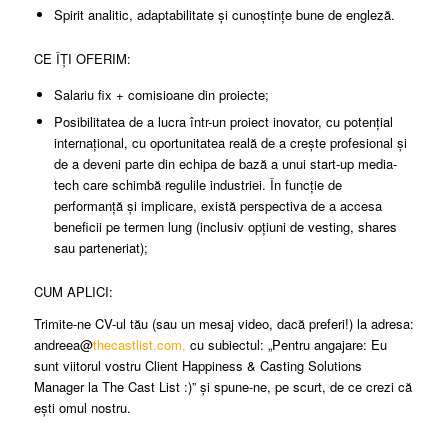
Spirit analitic, adaptabilitate și cunoștințe bune de engleză.
CE ÎȚI OFERIM:
Salariu fix + comisioane din proiecte;
Posibilitatea de a lucra într-un proiect inovator, cu potențial
internațional, cu oportunitatea reală de a crește profesional și
de a deveni parte din echipa de bază a unui start-up media-
tech care schimbă regulile industriei. În funcție de
performanță și implicare, există perspectiva de a accesa
beneficii pe termen lung (inclusiv opțiuni de vesting, shares
sau parteneriat);
CUM APLICI:
Trimite-ne CV-ul tău (sau un mesaj video, dacă preferi!) la adresa:
andreea@
thecastlist.com,
cu subiectul: „Pentru angajare: Eu
sunt viitorul vostru Client Happiness & Casting Solutions
Manager la The Cast List :)” și spune-ne, pe scurt, de ce crezi că
ești omul nostru.