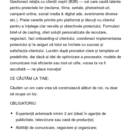
Gestionezi relația cu clienții noștri (B2B) — cei care caută talente
pentru proiectele lor (reclame, filme, seriale, photoshoot-uri,
campanii online, social media & digital ads, evenimente diverse
etc.). Preiei cererile primite prin platformă și discuți cu clientul
pentru a înțelege clar nevoile și obiectivele proiectului. Formulezi
brief-ul de casting, oferi soluții personalizate de recrutare,
negociezi, faci onboarding-ul clientului, coordonezi implementarea
proiectului și te asiguri că totul se încheie cu succes și
satisfacția clientului. Lucrăm după proceduri clare și template-uri
predefinite, dar dacă ai idei de optimizare a proceselor, modele de
comunicare mai eficiente sau tool-uri utile, vocea ta va fi
ascultată — ne place inovația!
CE CĂUTĂM LA TINE:
Căutăm un om care vrea să construiască alături de noi, nu doar
să ocupe un loc.
OBLIGATORIU:
Experiență anterioară minim 2 ani (ideal în agenție de
publicitate, televiziune sau casă de producție);
Abilități de comunicare, negociere și organizare;