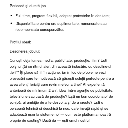
Perioadă și durată job
Full-time, program flexibil, adaptat proiectelor în derulare;
Disponibilitate pentru ore suplimentare, remunerate sau
recompensate corespunzător.
Profilul ideal:
Descrierea jobului:
Cunoști deja lumea media, publicitate, producție, film? Ești
obișnuit(ă) cu ritmul alert din această industrie, cu deadline-ul
„ieri”? Îți place să fii în acțiune, iar în loc de probleme vezi
provocări care te motivează să găsești soluții perfecte pentru a
avea clienți fericiți care revin mereu la tine? Ai experiență
anterioară de minimum 2 ani, ideal într-o agenție de publicitate,
televiziune sau casă de producție? Ești un bun coordonator de
echipă, ai ambiție de a te dezvolta și de a crește? Ești o
persoană tehnică și deschisă la nou, care învață rapid și se
adaptează ușor la sisteme noi — cum este platforma noastră
proprie de casting? Dacă da — ești omul nostru!