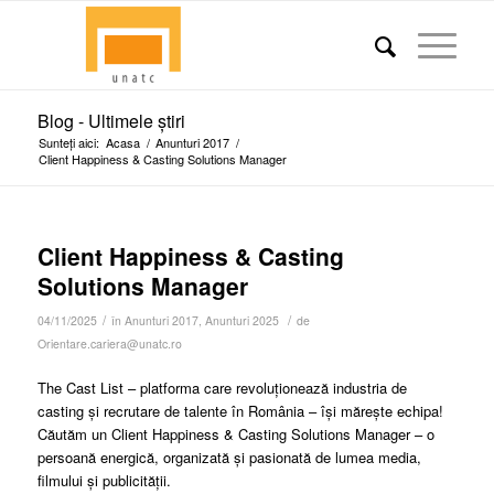
Blog - Ultimele știri
Sunteți aici:
Acasa
/
Anunturi 2017
/
Client Happiness & Casting Solutions Manager
Client Happiness & Casting
Solutions Manager
/
/
04/11/2025
în
Anunturi 2017
,
Anunturi 2025
de
Orientare.cariera@unatc.ro
The Cast List – platforma care revoluționează industria de
casting și recrutare de talente în România – își mărește echipa!
Căutăm un Client Happiness & Casting Solutions Manager – o
persoană energică, organizată și pasionată de lumea media,
filmului și publicității.