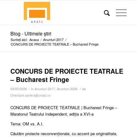
Blog - Ultimele știri
Sunteți aici:
Acasa
/
Anunturi 2017
/
CONCURS DE PROIECTE TEATRALE – Bucharest Fringe
CONCURS DE PROIECTE TEATRALE
– Bucharest Fringe
/
/
05/05/2026
în
Anunturi 2017
,
Anunturi 2026
de
Orientare.cariera@unatc.ro
CONCURS DE PROIECTE TEATRALE | Bucharest Fringe –
Maratonul Teatrului Independent, ediția a XVI-a
Tema: OM vs. A.I.
Căutăm proiecte neconvenționale, cu accent pe originalitate,