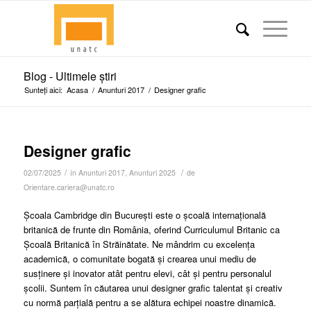
Blog - Ultimele știri
Sunteți aici:
Acasa
/
Anunturi 2017
/
Designer grafic
Designer grafic
/
/
02/07/2025
în
Anunturi 2017
,
Anunturi 2025
de
Orientare.cariera@unatc.ro
Școala Cambridge din București este o școală internațională
britanică de frunte din România, oferind Curriculumul Britanic ca
Școală Britanică în Străinătate. Ne mândrim cu excelența
academică, o comunitate bogată și crearea unui mediu de
susținere și inovator atât pentru elevi, cât și pentru personalul
școlii. Suntem în căutarea unui designer grafic talentat și creativ
cu normă parțială pentru a se alătura echipei noastre dinamică.