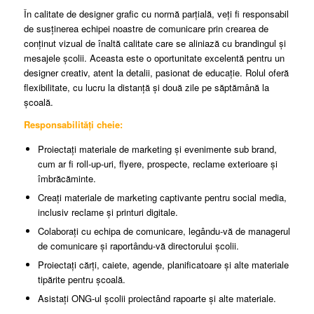
În calitate de designer grafic cu normă parțială, veți fi responsabil
de susținerea echipei noastre de comunicare prin crearea de
conținut vizual de înaltă calitate care se aliniază cu brandingul și
mesajele școlii. Aceasta este o oportunitate excelentă pentru un
designer creativ, atent la detalii, pasionat de educație. Rolul oferă
flexibilitate, cu lucru la distanță și două zile pe săptămână la
școală.
Responsabilități cheie:
Proiectați materiale de marketing și evenimente sub brand,
cum ar fi roll-up-uri, flyere, prospecte, reclame exterioare și
îmbrăcăminte.
Creați materiale de marketing captivante pentru social media,
inclusiv reclame și printuri digitale.
Colaborați cu echipa de comunicare, legându-vă de managerul
de comunicare și raportându-vă directorului școlii.
Proiectați cărți, caiete, agende, planificatoare și alte materiale
tipărite pentru școală.
Asistați ONG-ul școlii proiectând rapoarte și alte materiale.