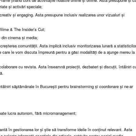
rame ținând cont de activitățile noastre online și offline. Asta presupune și c
ate și activări speciale;
creativ și engaging. Asta presupune inclusiv realizarea unor vizualuri și
 filme & The Insider’s Cut;
te din cinema și media;
 creșterea comunității. Asta implică inclusiv monitorizarea lunară a statisticilo
 pe care le vom discuta împreună pentru a găsi modalități de a ajunge mereu la
laborare cu revista. Asta înseamnă proiecții, dezbateri și discuții, întâlniri c
ă.
întâlniri săptămânale în București pentru brainstorming și coordonare și ne-ar
 poate lucra autonom, fără micromanagement;
antă în gestionarea lor și știe să transforme ideile în conținut relevant. Asta
selecta informații esențiale din articole, potrivite pentru social media