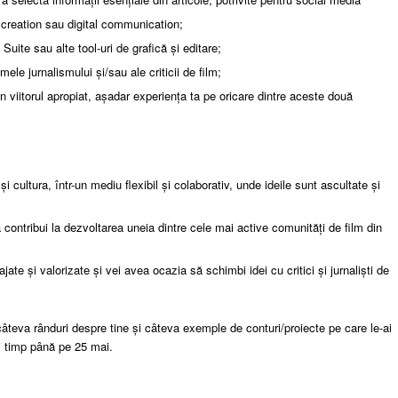
 creation sau digital communication;
uite sau alte tool-uri de grafică și editare;
le jurnalismului și/sau ale criticii de film;
viitorul apropiat, așadar experiența ta pe oricare dintre aceste două
i cultura, într-un mediu flexibil și colaborativ, unde ideile sunt ascultate și
 contribui la dezvoltarea uneia dintre cele mai active comunități de film din
jate și valorizate și vei avea ocazia să schimbi idei cu critici și jurnaliști de
câteva rânduri despre tine și câteva exemple de conturi/proiecte pe care le-ai
i timp până pe 25 mai.