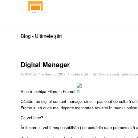
Blog - Ultimele știri
Digital Manager
/
/
13/05/2026
în
Anunturi 2017
,
Anunturi 2026
de
Orientare.cariera@unatc.ro
Vino în echipa Films in Frame!
Căutăm un digital content manager cinefil, pasionat de cultură onli
Frame și să ducă mai departe identitatea revistei în mediul online
Ce vei face?
În fiecare zi vei fi responsabil/ă(x) de postările care promovează a