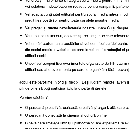
Vei crea și implementa strategia social media pentru Films in F
vei colabora îndeaproape cu redacția pentru campanii, parteneri
Vei adapta conținutul editorial pentru social media într-un mod 
pregătirea postărilor pentru toate canalele noastre media;
Vei pregăti și trimite newsletterele noastre lunare Cu și despre
Vei monitoriza trenduri, conversații online și subiecte relevan
Vei urmări performanța postărilor și vei contribui cu idei pentru
din social media + website, pe care le vei trimite redacției și
cititorii noștri;
Uneori vei acoperi live evenimentele organizate de FiF sau în co
cititorii sau alte evenimente pe care le organizăm fără frecvenț
Jobul este part-time, hibrid și flexibil. Deși lucrăm remote, avem 
prinde bine să poți participa fizic la o parte dintre ele.
Pe cine căutăm?
O persoană proactivă, curioasă, creativă și organizată, care
O persoană conectată la cinema și cultură online;
Cineva care înțelege limbajul platformelor, are experiență relev
înseamnă și o bună capacitate de analiză a subiectelor pentru a 