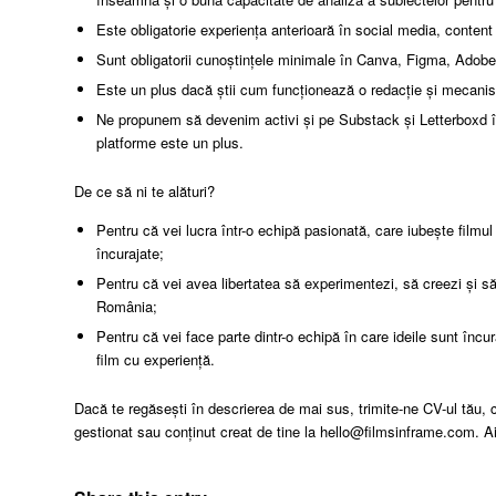
Este obligatorie experiența anterioară în social media, content
Sunt obligatorii cunoștințele minimale în Canva, Figma, Adobe S
Este un plus dacă știi cum funcționează o redacție și mecanisme
Ne propunem să devenim activi și pe Substack și Letterboxd în 
platforme este un plus.
De ce să ni te alături?
Pentru că vei lucra într-o echipă pasionată, care iubește filmul ș
încurajate;
Pentru că vei avea libertatea să experimentezi, să creezi și să
România;
Pentru că vei face parte dintr-o echipă în care ideile sunt încura
film cu experiență.
Dacă te regăsești în descrierea de mai sus, trimite-ne CV-ul tău, 
gestionat sau conținut creat de tine la hello@filmsinframe.com. A