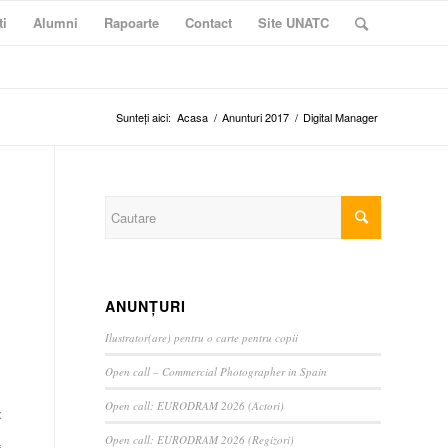
ti
Alumni
Rapoarte
Contact
Site UNATC
Sunteți aici:
Acasa
/
Anunturi 2017
/
Digital Manager
ANUNȚURI
Ilustrator(are) pentru o carte pentru copii
Open call – Commercial Photographer in Spain
Open call: EURODRAM 2026 (Actori)
:
Open call: EURODRAM 2026 (Regizori)