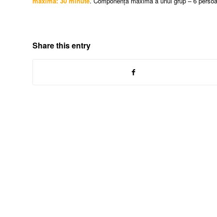
maximă: 30 minute
. Componența maximă a unui grup – 6 perso
Share this entry