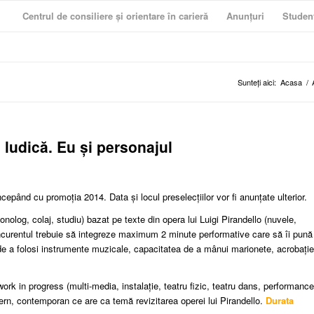
Centrul de consiliere și orientare în carieră
Anunțuri
Studen
Sunteți aici:
Acasa
/
 ludică. Eu și personajul
ncepând cu promoţia 2014. Data și locul preselecțiilor vor fi anunțate ulterior.
nolog, colaj, studiu) bazat pe texte din opera lui Luigi Pirandello (nuvele,
curentul trebuie să integreze maximum 2 minute performative care să îi pună
ea de a folosi instrumente muzicale, capacitatea de a mânui marionete, acrobație
work in progress (multi-media, instalație, teatru fizic, teatru dans, performance
ern, contemporan ce are ca temă revizitarea operei lui Pirandello.
Durata