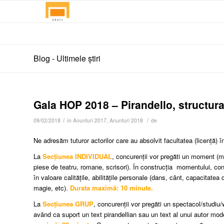
Blog - Ultimele știri
Gala HOP 2018 – Pirandello, structura
/
/
09/02/2018
în
Anunturi 2017
,
Anunturi 2018
de
Ne adresăm tuturor actorilor care au absolvit facultatea (licență) î
La
Secțiunea INDIVIDUAL
, concurenții vor pregăti un moment (mo
piese de teatru, romane, scrisori). În construcția
momentului, con
în valoare calitățile, abilitățile personale (dans, cânt, capacitat
magie, etc).
Durata maximă: 10 minute.
La
Secțiunea GRUP
, concurenții vor pregăti un spectacol/studiu/
având ca suport un text pirandellian sau un text al unui autor mod