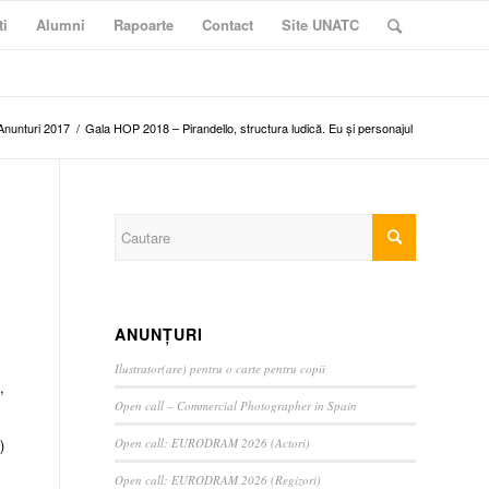
ti
Alumni
Rapoarte
Contact
Site UNATC
Anunturi 2017
/
Gala HOP 2018 – Pirandello, structura ludică. Eu și personajul
ANUNȚURI
Ilustrator(are) pentru o carte pentru copii
,
Open call – Commercial Photographer in Spain
Open call: EURODRAM 2026 (Actori)
)
Open call: EURODRAM 2026 (Regizori)