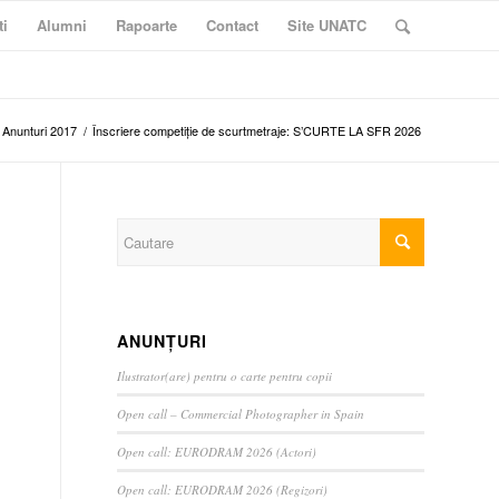
ti
Alumni
Rapoarte
Contact
Site UNATC
Anunturi 2017
/
Înscriere competiție de scurtmetraje: S’CURTE LA SFR 2026
ANUNȚURI
Ilustrator(are) pentru o carte pentru copii
Open call – Commercial Photographer in Spain
Open call: EURODRAM 2026 (Actori)
Open call: EURODRAM 2026 (Regizori)