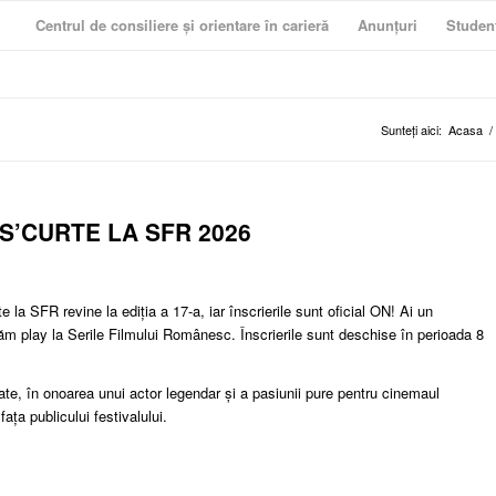
Centrul de consiliere și orientare în carieră
Anunțuri
Studen
Sunteți aici:
Acasa
/
e: S’CURTE LA SFR 2026
la SFR revine la ediția a 17-a, iar înscrierile sunt oficial ON! Ai un
dăm play la Serile Filmului Românesc. Înscrierile sunt deschise în perioada 8
te, în onoarea unui actor legendar și a pasiunii pure pentru cinemaul
ața publicului festivalului.