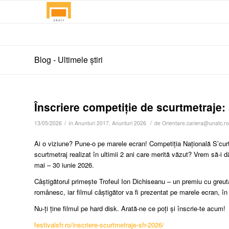
Blog - Ultimele știri
Înscriere competiție de scurtmetraj
/
/
13/05/2026
în
Anunturi 2017
,
Anunturi 2026
de
Orientare.cariera@unatc.ro
Ai o viziune? Pune-o pe marele ecran! Competiția Națională S’curte 
scurtmetraj realizat în ultimii 2 ani care merită văzut? Vrem să-i 
mai – 30 iunie 2026.
Câștigătorul primește Trofeul Ion Dichiseanu – un premiu cu greuta
românesc, iar filmul câștigător va fi prezentat pe marele ecran, în f
Nu-ți ține filmul pe hard disk. Arată-ne ce poți și înscrie-te acum!
festivalsfr.ro/inscriere-scurtmetraje-sfr-2026/