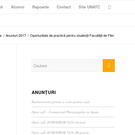
ti
Alumni
Rapoarte
Contact
Site UNATC
a
/
Anunturi 2017
/
Oportunitate de practică pentru studenții Facultății de Film
ANUNȚURI
Ilustrator(are) pentru o carte pentru copii
Open call – Commercial Photographer in Spain
Open call: EURODRAM 2026 (Actori)
Open call: EURODRAM 2026 (Regizori)