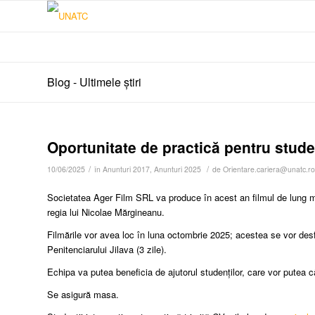
Blog - Ultimele știri
Oportunitate de practică pentru studen
/
/
10/06/2025
în
Anunturi 2017
,
Anunturi 2025
de
Orientare.cariera@unatc.ro
Societatea Ager Film SRL va produce în acest an filmul de lung 
regia lui Nicolae Mărgineanu.
Filmările vor avea loc în luna octombrie 2025; acestea se vor desf
Penitenciarului Jilava (3 zile).
Echipa va putea beneficia de ajutorul studenților, care vor putea 
Se asigură masa.