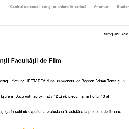
Centrul de consiliere și orientare în carieră
Anunțuri
Studen
Sunteți aici:
Acas
ții Facultății de Film
metraj – ficțiune, IERTAREA după un scenariu de Bogdan Adrian Toma și în
ășura în București (aproximativ 12 zile), precum și în Fortul 13 al
câștiga în schimb experiență profesională, asistând la procesul de filmare.