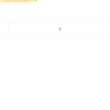
ae.margineanu@agerfilm.ro