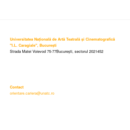
Universitatea Națională de Artă Teatrală și Cinematografică
"I.L. Caragiale", București
Strada Matei Voievod 75-77București, sectorul 2021452
Contact
orientare.cariera@unatc.ro