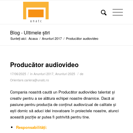
Blog - Ultimele știri
Sunteți aici:
Acasa
/
Anunturi 2017
/
Producător audiovideo
Producător audiovideo
/
/
17/06/2025
în
Anunturi 2017
,
Anunturi 2025
de
Orientare.cariera@unatc.ro
Compania noastră caută un Producător audiovideo talentat și
creativ pentru a se alătura echipei noastre dinamice. Dacă ai
pasiune pentru producția de conținut audiovizual de calitate și
ești dornic să aduci idei inovatoare în proiectele noastre, atunci
această poziție ar putea fi potrivită pentru tine.
Responsabilități: