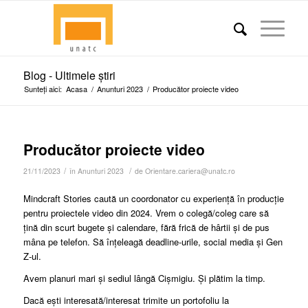
Blog - Ultimele știri
Sunteți aici:
Acasa
/
Anunturi 2023
/
Producător proiecte video
Producător proiecte video
/
/
21/11/2023
în
Anunturi 2023
de
Orientare.cariera@unatc.ro
Mindcraft Stories caută un coordonator cu experiență în producție
pentru proiectele video din 2024. Vrem o colegă/coleg care să
țină din scurt bugete și calendare, fără frică de hârtii și de pus
mâna pe telefon. Să înțeleagă deadline-urile, social media și Gen
Z-ul.
Avem planuri mari și sediul lângă Cișmigiu. Și plătim la timp.
Dacă ești interesată/interesat trimite un portofoliu la