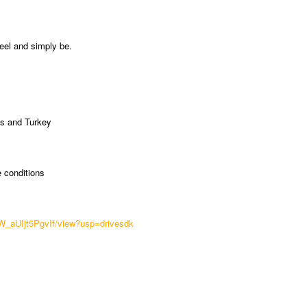
eel and simply be.
ds and Turkey
 conditions
jW_aUIjt5PgvIf/view?usp=drivesdk