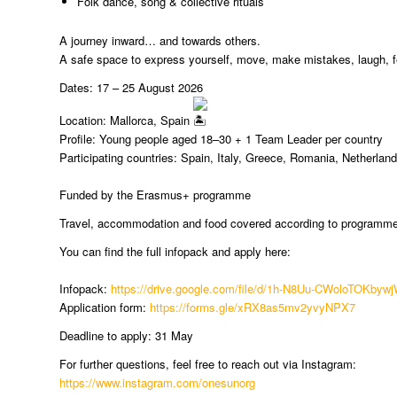
Folk dance, song & collective rituals
A journey inward… and towards others.
A safe space to express yourself, move, make mistakes, laugh, f
Dates: 17 – 25 August 2026
Location: Mallorca, Spain
Profile: Young people aged 18–30 + 1 Team Leader per country
Participating countries: Spain, Italy, Greece, Romania, Netherlan
Funded by the Erasmus+ programme
Travel, accommodation and food covered according to programme
You can find the full infopack and apply here:
Infopack:
https://drive.google.com/file/d/1h-N8Uu-CWoloTOKbyw
Application form:
https://forms.gle/xRX8as5mv2yvyNPX7
Deadline to apply: 31 May
For further questions, feel free to reach out via Instagram:
https://www.instagram.com/onesunorg