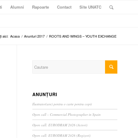
ti
Alumni
Rapoarte
Contact
Site UNATC
i aici:
Acasa
/
Anunturi 2017
/
ROOTS AND WINGS – YOUTH EXCHANGE
ANUNȚURI
Ilustrator(are) pentru o carte pentru copii
Open call – Commercial Photographer in Spain
Open call: EURODRAM 2026 (Actori)
Open call: EURODRAM 2026 (Regizori)