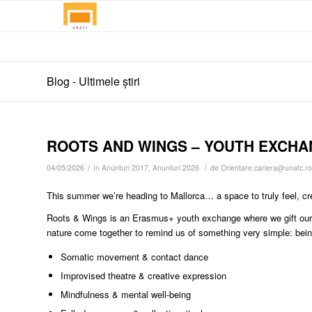
Blog - Ultimele știri
ROOTS AND WINGS – YOUTH EXCH
/
/
04/05/2026
în
Anunturi 2017
,
Anunturi 2026
de
Orientare.cariera@unatc.ro
This summer we’re heading to Mallorca… a space to truly feel, cr
Roots & Wings is an Erasmus+ youth exchange where we gift ours
nature come together to remind us of something very simple: bein
Somatic movement & contact dance
Improvised theatre & creative expression
Mindfulness & mental well-being