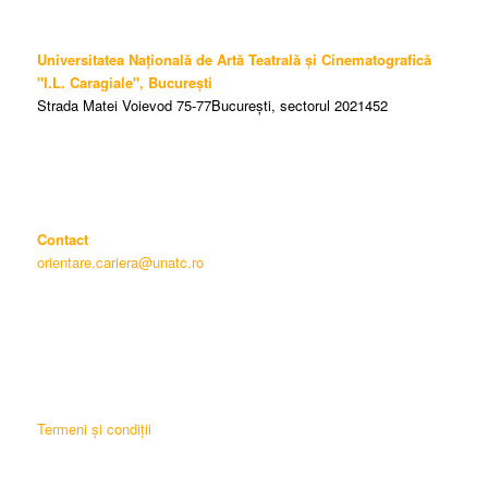
Universitatea Națională de Artă Teatrală și Cinematografică
"I.L. Caragiale", București
Strada Matei Voievod 75-77București, sectorul 2021452
Contact
orientare.cariera@unatc.ro
Termeni și condiții