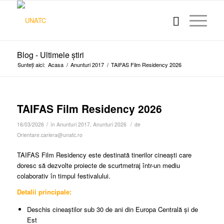
Blog - Ultimele știri
Sunteți aici:
Acasa
/
Anunturi 2017
/
TAIFAS Film Residency 2026
TAIFAS Film Residency 2026
/
/
16/03/2026
în
Anunturi 2017
,
Anunturi 2026
de
Orientare.cariera@unatc.ro
TAIFAS Film Residency este destinată tinerilor cineaști care
doresc să dezvolte proiecte de scurtmetraj într-un mediu
colaborativ în timpul festivalului.
Detalii principale:
Deschis cineaștilor sub 30 de ani din Europa Centrală și de
Est