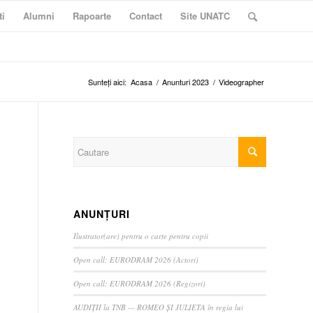
ti
Alumni
Rapoarte
Contact
Site UNATC
Sunteți aici:
Acasa
/
Anunturi 2023
/
Videographer
ANUNȚURI
Ilustrator(are) pentru o carte pentru copii
Open call: EURODRAM 2026 (Actori)
Open call: EURODRAM 2026 (Regizori)
AUDIȚII la TNB — ROMEO ȘI JULIETA în regia lui