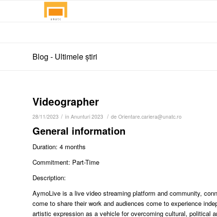
Blog - Ultimele știri
Videographer
/
/
28/11/2023
în
Anunturi 2023
de
Orientare.cariera@unatc.ro
General information
Duration: 4 months
Commitment: Part-Time
Description:
AymoLive is a live video streaming platform and community, conne
come to share their work and audiences come to experience inde
artistic expression as a vehicle for overcoming cultural, political