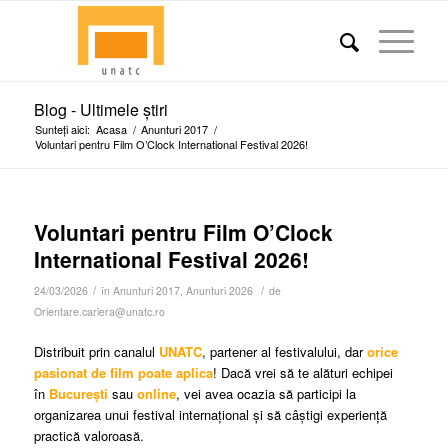
Blog - Ultimele știri
Sunteți aici:
Acasa
/
Anunturi 2017
/
Voluntari pentru Film O’Clock International Festival 2026!
Voluntari pentru Film O’Clock
International Festival 2026!
/
/
24/03/2026
în
Anunturi 2017
,
Anunturi 2026
de
Orientare.cariera@unatc.ro
Distribuit prin canalul
UNATC
, partener al festivalului, dar
orice
pasionat de film poate aplica
! Dacă vrei să te alături echipei
în
București
sau
online
, vei avea ocazia să participi la
organizarea unui festival internațional și să câștigi experiență
practică valoroasă.