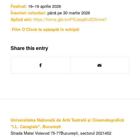
Festival:
16–19 aprilie 2026
Înscrieri voluntari:
până pe 30 martie 2026
Aplică aici:
https://forms.gle/smPSJeqqKciEDmxw7
Film O’Clock te așteaptă în echipă!
Share this entry
Universitatea Națională de Artă Teatrală și Cinematografică
"I.L. Caragiale", București
Strada Matei Voievod 75-77București, sectorul 2021452