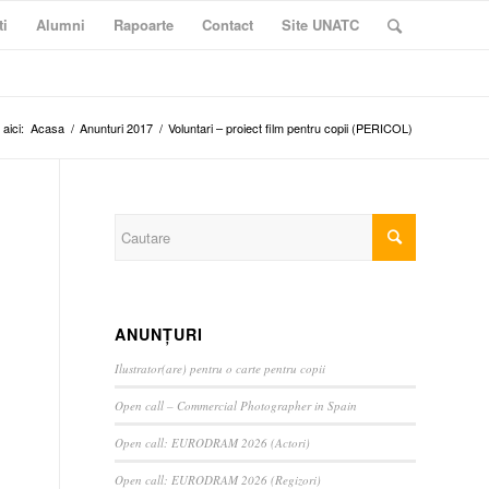
ti
Alumni
Rapoarte
Contact
Site UNATC
 aici:
Acasa
/
Anunturi 2017
/
Voluntari – proiect film pentru copii (PERICOL)
ANUNȚURI
Ilustrator(are) pentru o carte pentru copii
Open call – Commercial Photographer in Spain
Open call: EURODRAM 2026 (Actori)
Open call: EURODRAM 2026 (Regizori)