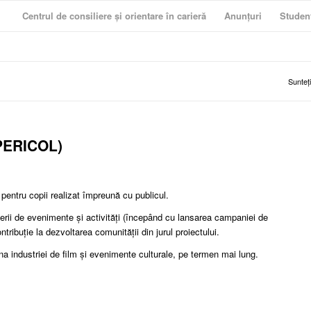
Centrul de consiliere și orientare în carieră
Anunțuri
Studen
Sunteți
(PERICOL)
pentru copii realizat împreună cu publicul.
serii de evenimente și activități (începând cu lansarea campaniei de
ontribuție la dezvoltarea comunității din jurul proiectului.
na industriei de film și evenimente culturale, pe termen mai lung.