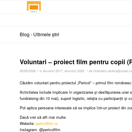
Blog - Ultimele știri
Voluntari – proiect film pentru copii 
/
/
05/05/2026
în
Anunturi 2017
,
Anunturi 2026
de
Orientare.cariera@unatc.ro
Căutăm voluntari pentru proiectul „Pericol” – primul film românesc 
Activitatea include implicare în organizarea și desfășurarea unei 
fundraising din 10 mai), suport logistic, relația cu participanții și c
Pot aplica persoane interesate să se implice într-un proiect din zo
Dacă vrei să afli mai multe:
Website:
pericolfilm.ro
Instagram: @pericolfilm