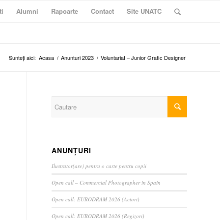
ti
Alumni
Rapoarte
Contact
Site UNATC
Sunteți aici:
Acasa
/
Anunturi 2023
/
Voluntariat – Junior Grafic Designer
ANUNȚURI
Ilustrator(are) pentru o carte pentru copii
Open call – Commercial Photographer in Spain
Open call: EURODRAM 2026 (Actori)
Open call: EURODRAM 2026 (Regizori)