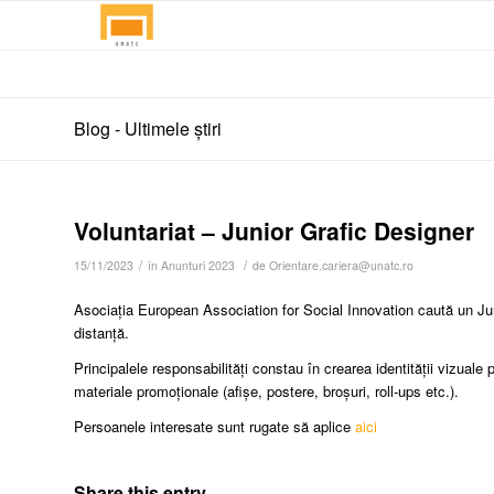
Blog - Ultimele știri
Voluntariat – Junior Grafic Designer
/
/
15/11/2023
în
Anunturi 2023
de
Orientare.cariera@unatc.ro
Asociația European Association for Social Innovation caută un Juni
distanță.
Principalele responsabilități constau în crearea identității vizuale
materiale promoționale (afișe, postere, broșuri, roll-ups etc.).
Persoanele interesate sunt rugate să aplice
aici
Share this entry