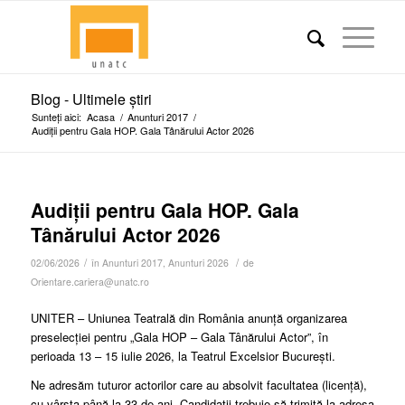
Blog - Ultimele știri
Sunteți aici:
Acasa
/
Anunturi 2017
/
Audiții pentru Gala HOP. Gala Tânărului Actor 2026
Audiții pentru Gala HOP. Gala
Tânărului Actor 2026
/
/
02/06/2026
în
Anunturi 2017
,
Anunturi 2026
de
Orientare.cariera@unatc.ro
UNITER – Uniunea Teatrală din România anunţă organizarea
preselecției pentru „Gala HOP – Gala Tânărului Actor”, în
perioada 13 – 15 iulie 2026, la Teatrul Excelsior Bucureşti.
Ne adresăm tuturor actorilor care au absolvit facultatea (licență),
cu vârsta până la 33 de ani. Candidaţii trebuie să trimită la adresa