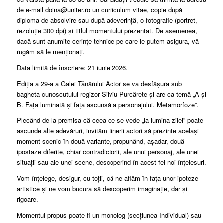
de e-mail doina@uniter.ro un curriculum vitae, copie după
diploma de absolvire sau după adeverință, o fotografie (portret,
rezoluţie 300 dpi) și titlul momentului prezentat. De asemenea,
dacă sunt anumite cerințe tehnice pe care le putem asigura, vă
rugăm să le menționați.
Data limită de înscriere: 21 iunie 2026.
Ediția a 29-a a Galei Tânărului Actor se va desfășura sub
bagheta cunoscutului regizor Silviu Purcărete și are ca temă „A și
B. Fața luminată și fața ascunsă a personajului. Metamorfoze”.
Plecând de la premisa că ceea ce se vede „la lumina zilei” poate
ascunde alte adevăruri, invităm tinerii actori să prezinte același
moment scenic în două variante, propunând, așadar, două
ipostaze diferite, chiar contradictorii, ale unui personaj, ale unei
situații sau ale unei scene, descoperind în acest fel noi înțelesuri.
Vom înțelege, desigur, cu toții, că ne aflăm în fața unor ipoteze
artistice și ne vom bucura să descoperim imaginație, dar și
rigoare.
Momentul propus poate fi un monolog (secțiunea Individual) sau