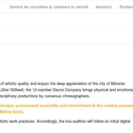
Centrul de consiliere și orientare în carieră
Anunțuri
Studen
 artistic quality and enjoys the deep appreciation of the city of Münster.
 Lillian Stillwell, the 12-member Dance Company brings physical and emotiona
isciplinary productions by numerous choreographers.
echnique, pronounced musicality and commitment to the creative proces
 Bühne Solo).
c work practices. Accordingly, the live audition will follow an initial digital