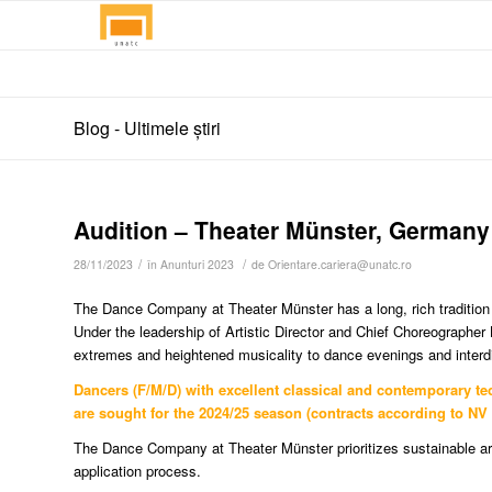
Blog - Ultimele știri
Audition – Theater Münster, Germany
/
/
28/11/2023
în
Anunturi 2023
de
Orientare.cariera@unatc.ro
The Dance Company at Theater Münster has a long, rich tradition of
Under the leadership of Artistic Director and Chief Choreographer
extremes and heightened musicality to dance evenings and interd
Dancers (F/M/D) with excellent classical and contemporary t
are sought for the 2024/25 season (contracts according to NV
The Dance Company at Theater Münster prioritizes sustainable artisti
application process.