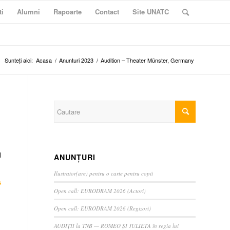
ti
Alumni
Rapoarte
Contact
Site UNATC
Sunteți aici:
Acasa
/
Anunturi 2023
/
Audition – Theater Münster, Germany
l
ANUNȚURI
Ilustrator(are) pentru o carte pentru copii
s
Open call: EURODRAM 2026 (Actori)
Open call: EURODRAM 2026 (Regizori)
AUDIȚII la TNB — ROMEO ȘI JULIETA în regia lui