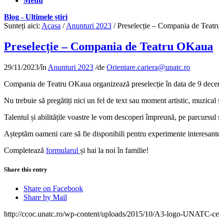
Menu
Blog - Ultimele știri
Sunteți aici:
Acasa
/
Anunturi 2023
/
Preselecție – Compania de Teat
Preselecție – Compania de Teatru OKaua
29/11/2023
/
în
Anunturi 2023
/
de
Orientare.cariera@unatc.ro
Compania de Teatru OKaua organizează preselecție în data de 9 decembri
Nu trebuie să pregătiți nici un fel de text sau moment artistic, muzical 
Talentul și abilitățile voastre le vom descoperi împreună, pe parcursul 
Așteptăm oameni care să fie disponibili pentru experimente interesante, 
Completează
formularul
și hai la noi în familie!
Share this entry
Share on Facebook
Share by Mail
http://ccoc.unatc.ro/wp-content/uploads/2015/10/A3-logo-UNATC-ce