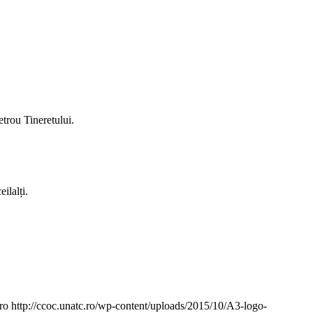
trou Tineretului.
ilalți.
ro
http://ccoc.unatc.ro/wp-content/uploads/2015/10/A3-logo-