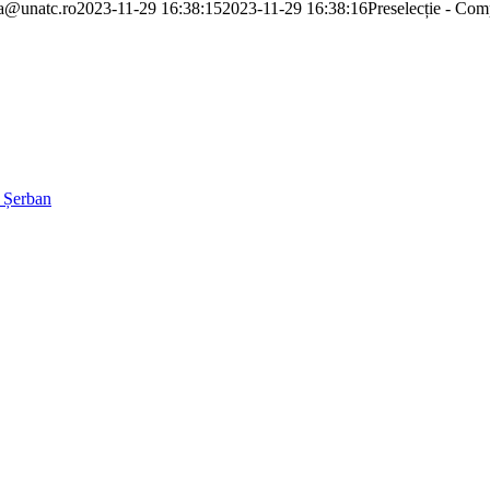
ra@unatc.ro
2023-11-29 16:38:15
2023-11-29 16:38:16
Preselecție - Co
 Șerban