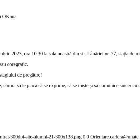
ru OKaua
e 2023, ora 10.30 la sala noastră din str. Lânăriei nr. 77, stația de me
sau coregrafic.
stagiului de pregătire!
cărora să le placă să se exprime, să se miște și să comunice sincer cu ce
ntrat-300dpi-site-alumni-21-300x138.png
0
0
Orientare.cariera@unatc.