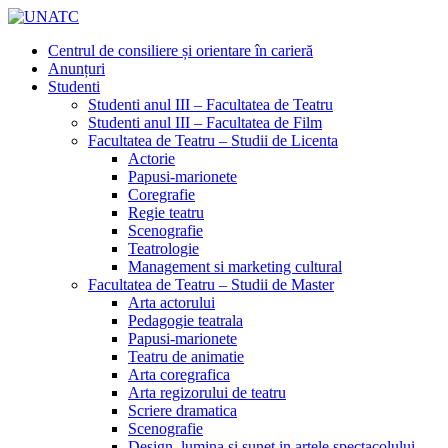
Centrul de consiliere și orientare în carieră
Anunțuri
Studenti
Studenti anul III – Facultatea de Teatru
Studenti anul III – Facultatea de Film
Facultatea de Teatru – Studii de Licenta
Actorie
Papusi-marionete
Coregrafie
Regie teatru
Scenografie
Teatrologie
Management si marketing cultural
Facultatea de Teatru – Studii de Master
Arta actorului
Pedagogie teatrala
Papusi-marionete
Teatru de animatie
Arta coregrafica
Arta regizorului de teatru
Scriere dramatica
Scenografie
Design, lumina si sunet in artele spectacolului