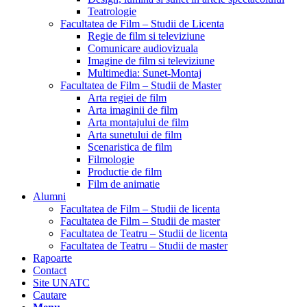
Teatrologie
Facultatea de Film – Studii de Licenta
Regie de film si televiziune
Comunicare audiovizuala
Imagine de film si televiziune
Multimedia: Sunet-Montaj
Facultatea de Film – Studii de Master
Arta regiei de film
Arta imaginii de film
Arta montajului de film
Arta sunetului de film
Scenaristica de film
Filmologie
Productie de film
Film de animatie
Alumni
Facultatea de Film – Studii de licenta
Facultatea de Film – Studii de master
Facultatea de Teatru – Studii de licenta
Facultatea de Teatru – Studii de master
Rapoarte
Contact
Site UNATC
Cautare