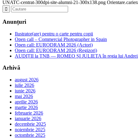
UNATC-centrat-300dpi-site-alumni-21-300x138.png
Orientare.carie
Anunțuri
Ilustrator(are) pentru o carte pentru copii
Open call – Commercial Photographer in Spain
Open call: EURODRAM 2026 (Actori)
Open call: EURODRAM 2026 (Regizori)
AUDIȚII la TNB — ROMEO ȘI JULIETA în regia lui Andrei
Arhivă
august 2026
iulie 2026
iunie 2026
mai 2026
aprilie 2026
martie 2026
februarie 2026
ianuarie 2026
decembrie 2025
noiembrie 2025
octombrie 2025